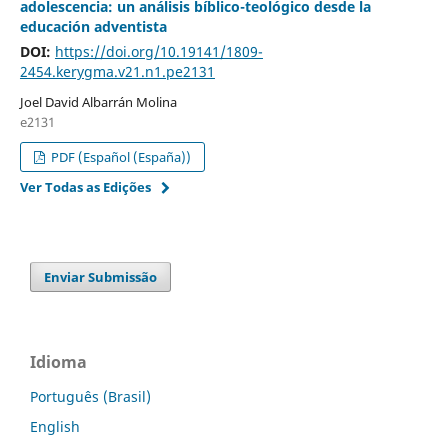
adolescencia: un análisis bíblico-teológico desde la
educación adventista
DOI:
https://doi.org/10.19141/1809-
2454.kerygma.v21.n1.pe2131
Joel David Albarrán Molina
e2131
PDF (Español (España))
Ver Todas as Edições
Enviar Submissão
Idioma
Português (Brasil)
English