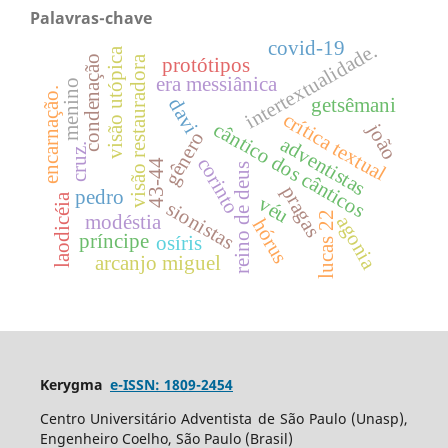
Palavras-chave
covid-19
intertextualidade.
visão utópica
condenação
visão restauradora
protótipos
era messiânica
menino
encarnação.
getsêmani
davi
crítica textual
cântico dos cânticos
joão
gênero
adventistas
cruz.
corinto
43-44
reino de deus
pragas
pedro
laodicéia
véu
sionistas
lucas 22
modéstia
agonia
hórus
príncipe
osíris
arcanjo miguel
Kerygma
e-ISSN: 1809-2454
Centro Universitário Adventista de São Paulo (Unasp),
Engenheiro Coelho, São Paulo (Brasil)