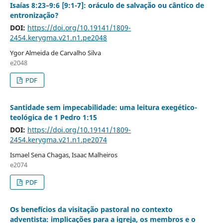
Isaías 8:23–9:6 [9:1-7]: oráculo de salvação ou cântico de
entronização?
DOI:
https://doi.org/10.19141/1809-
2454.kerygma.v21.n1.pe2048
Ygor Almeida de Carvalho Silva
e2048
PDF
Santidade sem impecabilidade: uma leitura exegético-
teológica de 1 Pedro 1:15
DOI:
https://doi.org/10.19141/1809-
2454.kerygma.v21.n1.pe2074
Ismael Sena Chagas, Isaac Malheiros
e2074
PDF
Os benefícios da visitação pastoral no contexto
adventista: implicações para a igreja, os membros e o