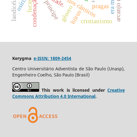
arcanjo miguel
cântico dos cânticos
lucas 22
osíris
condenação
laodicéia
príncipe
pragas
gênero
hórus
cristianismo
Kerygma
e-ISSN: 1809-2454
Centro Universitário Adventista de São Paulo (Unasp),
Engenheiro Coelho, São Paulo (Brasil)
This work is licensed under
Creative
Commons Attribution 4.0 International
.