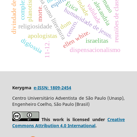
complexidade
filo de alexandria
divindade de jesus
bíblia como literatura
planotismo
trindade
reuniões de classe
Ética
validade
morte.
humanidade de jesus.
dom
centro.
religiosidade
ellen white.
apologistas
diglossia
israelitas
11-12.
dispensacionalismo
Kerygma
e-ISSN: 1809-2454
Centro Universitário Adventista de São Paulo (Unasp),
Engenheiro Coelho, São Paulo (Brasil)
This work is licensed under
Creative
Commons Attribution 4.0 International
.