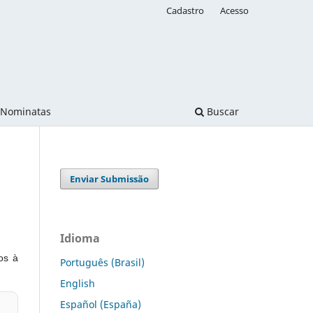
Cadastro
Acesso
Nominatas
Buscar
Enviar Submissão
Idioma
os à
Português (Brasil)
English
Español (España)