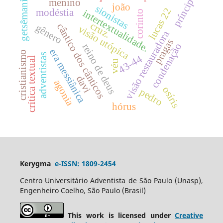
príncipe
menino
getsêmani
joão
sionistas
lucas 22
modéstia
intertextualidade.
corinto
cruz.
cântico dos cânticos
gênero
visão utópica
visão restauradora
pragas
condenação
reino de deus
era messiânica
cristianismo
adventistas
43-44
crítica textual
véu
davi
agonia
osíris
pedro
hórus
Kerygma
e-ISSN: 1809-2454
Centro Universitário Adventista de São Paulo (Unasp),
Engenheiro Coelho, São Paulo (Brasil)
This work is licensed under
Creative