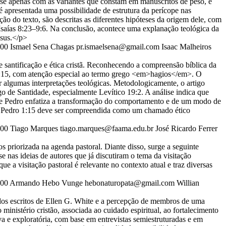
pa-se apenas com as variantes que constam em manuscritos de peso, e
é apresentada uma possibilidade de estrutura da perícope nas
ção do texto, são descritas as diferentes hipóteses da origem dele, com
Isaías 8:23–9:6. Na conclusão, acontece uma explanação teológica da
sus.</p>
:00
Ismael Sena Chagas
pr.ismaelsena@gmail.com
Isaac Malheiros
 santificação e ética cristã. Reconhecendo a compreensão bíblica da
 1:15, com atenção especial ao termo grego <em>hagios</em>. O
 algumas interpretações teológicas. Metodologicamente, o artigo
o de Santidade, especialmente Levítico 19:2. A análise indica que
 de Pedro enfatiza a transformação do comportamento e de um modo de
m 1 Pedro 1:15 deve ser compreendida como um chamado ético
:00
Tiago Marques
tiago.marques@faama.edu.br
José Ricardo Ferrer
s priorizada na agenda pastoral. Diante disso, surge a seguinte
se nas ideias de autores que já discutiram o tema da visitação
e a visitação pastoral é relevante no contexto atual e traz diversas
:00
Armando Hebo Vunge
hebonaturopata@gmail.com
Willian
s dos escritos de Ellen G. White e a percepção de membros de uma
ministério cristão, associada ao cuidado espiritual, ao fortalecimento
a e exploratória, com base em entrevistas semiestruturadas e em