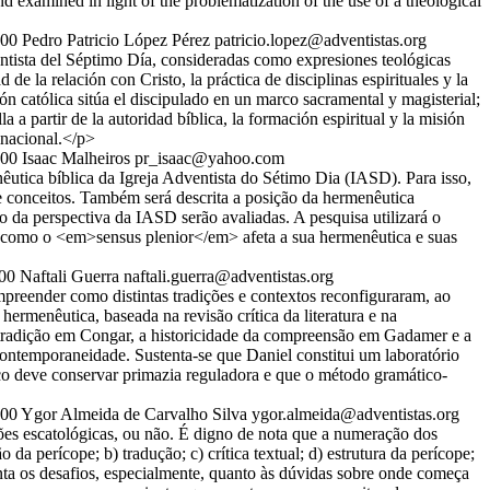
nd examined in light of the problematization of the use of a theological
:00
Pedro Patricio López Pérez
patricio.lopez@adventistas.org
entista del Séptimo Día, consideradas como expresiones teológicas
e la relación con Cristo, la práctica de disciplinas espirituales y la
n católica sitúa el discipulado en un marco sacramental y magisterial;
a partir de la autoridad bíblica, la formación espiritual y la misión
inacional.</p>
:00
Isaac Malheiros
pr_isaac@yahoo.com
utica bíblica da Igreja Adventista do Sétimo Dia (IASD). Para isso,
e conceitos. Também será descrita a posição da hermenêutica
da perspectiva da IASD serão avaliadas. A pesquisa utilizará o
de como o <em>sensus plenior</em> afeta a sua hermenêutica e suas
00
Naftali Guerra
naftali.guerra@adventistas.org
mpreender como distintas tradições e contextos reconfiguraram, ao
 hermenêutica, baseada na revisão crítica da literatura e na
a tradição em Congar, a historicidade da compreensão em Gadamer e a
 contemporaneidade. Sustenta-se que Daniel constitui um laboratório
blico deve conservar primazia reguladora e que o método gramático-
:00
Ygor Almeida de Carvalho Silva
ygor.almeida@adventistas.org
ões escatológicas, ou não. É digno de nota que a numeração dos
a perícope; b) tradução; c) crítica textual; d) estrutura da perícope;
senta os desafios, especialmente, quanto às dúvidas sobre onde começa