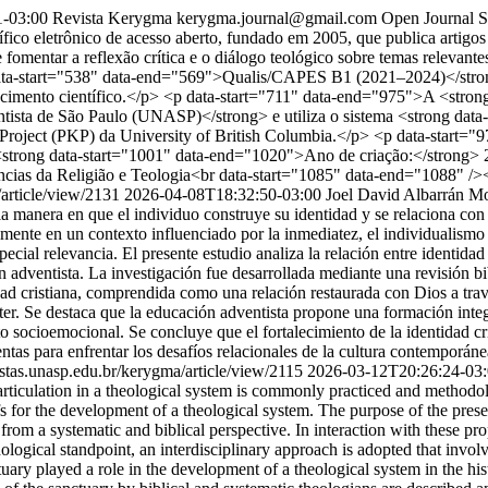
1-03:00
Revista Kerygma
kerygma.journal@gmail.com
Open Journal 
o eletrônico de acesso aberto, fundado em 2005, que publica artigos de
 fomentar a reflexão crítica e o diálogo teológico sobre temas relevante
 data-start="538" data-end="569">Qualis/CAPES B1 (2021–2024)</stron
cimento científico.</p> <p data-start="711" data-end="975">A <stron
ntista de São Paulo (UNASP)</strong> e utiliza o sistema <strong dat
e Project (PKP) da University of British Columbia.</p> <p data-start
strong data-start="1001" data-end="1020">Ano de criação:</strong> 2
cias da Religião e Teologia<br data-start="1085" data-end="1088" /
/article/view/2131
2026-04-08T18:32:50-03:00
Joel David Albarrán Mo
 manera en que el individuo construye su identidad y se relaciona con 
ialmente en un contexto influenciado por la inmediatez, el individualismo 
pecial relevancia. El presente estudio analiza la relación entre identida
ón adventista. La investigación fue desarrollada mediante una revisión bi
idad cristiana, comprendida como una relación restaurada con Dios a tra
ter. Se destaca que la educación adventista propone una formación integ
ocioemocional. Se concluye que el fortalecimiento de la identidad cris
ntas para enfrentar los desafíos relacionales de la cultura contemporán
vistas.unasp.edu.br/kerygma/article/view/2115
2026-03-12T20:26:24-03
 articulation in a theological system is commonly practiced and methodolo
s for the development of a theological system. The purpose of the present
re from a systematic and biblical perspective. In interaction with these p
ological standpoint, an interdisciplinary approach is adopted that involv
ctuary played a role in the development of a theological system in the hi