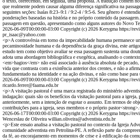
o texto, oferecendo, em seguida, uma proposta. A tradução contém nota
que realmente podem causar alguma diferença significativa na passagem
seguintes seções: Isaías 8:23–9:1 / 9:2-4 / 9:5-6. Seu gênero é entend
ponderações baseadas na história e no próprio conteúdo da passagem.
passagem em questão, apresentando como alguns autores do Novo Te
2026-06-09T00:00:00-03:00
Copyright (c) 2026 Kerygma
https://re
pr_isaac@yahoo.com
<p>A controvérsia em torno da impecabilidade humana permanece uma q
pecaminosidade humana e da dependência da graça divina, este artig
estudo tem como objetivo avaliar se essa passagem sustenta uma dout
adota uma abordagem bibliográfica e exegética, analisando o contexto
<em>hagios</em> não está associado à ausência absoluta de pecado, 
vida que contrasta com a existência anterior dos crentes, e não a a
fundamentado na identidade e na ação divinas, e não como base para
2026-06-09T00:00:00-03:00
Copyright (c) 2026 Kerygma
https://re
ricardo.ferrer@faama.edu.br
<p>A visitação pastoral é uma marca registrada do ministério adventist
indagação: quais são os benefícios da visitação pastoral para a igreja,
anteriormente, sem a intenção de esgotar o assunto. Em termos de objet
contribuições para a igreja, seus membros e o próprio pastor<strong>
2026-06-17T00:00:00-03:00
Copyright (c) 2026 Kerygma
https://re
Wenceslau de Oliveira
willian.oliveira@adventista.edu.br
<p>Este ensaio analisa a visitação pastoral no contexto da Igreja Ad
comunidade adventista em Petrolina-PE. A reflexão parte da compreensão
da fé, ao encorajamento em momentos de crise e à edificação da comu