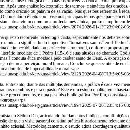
s de análise filológica das palavras difíceis. A crítica textual preocu
. Após uma análise lexicográfica dos termos, e sintática das orações, 
ido como oráculo ou palavra de salvação. Nas questões referentes à reda
 O comentário é feito com base nos principais temas que aparecem em 
stamento a viram como uma profecia messiânica, que se cumpriu em Je
vistas.unasp.edu.br/kerygma/article/view/2074
2026-01-13T23:04:02-03
uestão recorrente na teologia cristã, especialmente nos debates sobre
o examina o significado do imperativo “tornai-vos santos” em 1 Pedro
rina de impecabilidade ou perfeccionismo moral, conforme proposto por
 literário imediato de 1 Pedro 1:15-16 e suas alusões ao chamado Códig
mas à conduta ética moldada pelo caráter santo de Deus. A exortação
firmação de uma perfeição moral humana. Conclui-se que a santidade e
 uma doutrina de impecabilidade moral.</p>
vistas.unasp.edu.br/kerygma/article/view/2128
2026-04-08T13:54:05-03
a. Entretanto, diante das múltiplas demandas, a prática é cada vez meno
 para os membros e para o pastor? Este é um estudo qualitativo e baseia-
o e procedimentos, é uma pesquisa bibliográfica. Por fim, constata-se qu
.</strong></p>
vistas.unasp.edu.br/kerygma/article/view/1994
2025-07-20T23:34:16-03
ventista do Sétimo Dia, articulando fundamentos bíblicos, contribuiçõe
 de que a visita pastoral constitui prática historicamente relevante do 
nhão eclesial. Metodologicamente, o estudo adota abordagem qualitativ