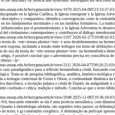
 of the sanctuary by biblical and systematic theologians are described a
vistas.unasp.edu.br/kerygma/article/view/1970
2025-04-08T23:33:37-03
cipulado en la Iglesia Católica, la Iglesia emergente y la Iglesia Adv
 descriptivo y comparativo, identifica convergencias como la centralidad d
en los fundamentos doctrinales y en los modelos formativos. La tradició
fluenciados por el posmodernismo; y la Iglesia Adventista lo desarrolla 
idad del cristianismo contemporáneo y contribuyen al diálogo interdenom
vistas.unasp.edu.br/kerygma/article/view/2107
2026-02-27T10:08:42-03
a teoria do <em>sensus plenior</em> e seus desdobramentos na hermenê
erá exposta, incluindo a tensão entre teólogos em torno de definições 
s do uso da teoria do <em>sensus plenior</em> na hermenêutica dentro 
 artigo, é possível concluir que o adventismo precisa ter consciência 
crituras.</p>
vistas.unasp.edu.br/kerygma/article/view/2111
2026-04-07T09:26:25-03:
o caso paradigmático para a reflexão hermenêutica cristã, buscando co
gica. Trata-se de pesquisa bibliográfica, analítica, histórico-teológica e
cula a teologia contextual de Grenz e Olson, a continuidade dinâmica d
va diacrônica, a recepção judaica e cristã de Daniel, da antiguidade à
s entre confissão e crítica, tradição e método. Conclui-se que o texto bí
vistas.unasp.edu.br/kerygma/article/view/2048
2025-12-08T10:36:18-03
–9:6, buscando entender se ela é uma profecia messiânica, com dimens
anto à metodologia adotada, são seguidos estes passos: a) delimitação d
ação do texto; e g) comentário exegético. A delimitação da perícope apre