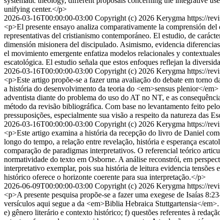
systematic theology, different proposals concerning the integrative use
unifying center.</p>
2026-03-16T00:00:00-03:00
Copyright (c) 2026 Kerygma
https://re
<p>El presente ensayo analiza comparativamente la comprensión del dis
representativas del cristianismo contemporáneo. El estudio, de carácter
dimensión misionera del discipulado. Asimismo, evidencia diferencias 
el movimiento emergente enfatiza modelos relacionales y contextuales in
escatológica. El estudio señala que estos enfoques reflejan la divers
2026-03-16T00:00:00-03:00
Copyright (c) 2026 Kerygma
https://re
<p>Este artigo propõe-se a fazer uma avaliação do debate em torno d
a história do desenvolvimento da teoria do <em>sensus plenior</em> s
adventista diante do problema do uso do AT no NT, e as consequência
método da revisão bibliográfica. Com base no levantamento feito pelo
pressuposições, especialmente sua visão a respeito da natureza das Es
2026-03-16T00:00:00-03:00
Copyright (c) 2026 Kerygma
https://re
<p>Este artigo examina a história da recepção do livro de Daniel com
longo do tempo, a relação entre revelação, história e esperança escatoló
comparação de paradigmas interpretativos. O referencial teórico arti
normatividade do texto em Osborne. A análise reconstrói, em perspecti
interpretativo exemplar, pois sua história de leitura evidencia tensõe
histórico oferece o horizonte coerente para sua interpretação.</p>
2026-06-09T00:00:00-03:00
Copyright (c) 2026 Kerygma
https://re
<p>A presente pesquisa propõe-se a fazer uma exegese de Isaías 8:23
versículos aqui segue a da <em>Biblia Hebraica Stuttgartensia</em>. Qu
e) gênero literário e contexto histórico; f) questões referentes à red