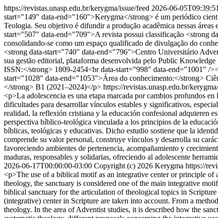
https://revistas.unasp.edu.br/kerygma/issue/feed
2026-06-05T09:39:5
start="149" data-end="160">Kerygma</strong> é um periódico científic
Teologia. Seu objetivo é difundir a produção acadêmica nessas áreas e
start="507" data-end="709">A revista possui classificação <strong
consolidando-se como um espaço qualificado de divulgação do conhe
<strong data-start="740" data-end="796">Centro Universitário Adve
sua gestão editorial, plataforma desenvolvida pelo Public Knowledg
ISSN:</strong> 1809-2454<br data-start="998" data-end="1001" /><
start="1028" data-end="1053">Área do conhecimento:</strong> Ciên
</strong> B1 (2021–2024)</p>
https://revistas.unasp.edu.br/kerygma
<p>La adolescencia es una etapa marcada por cambios profundos en la
dificultades para desarrollar vínculos estables y significativos, espec
realidad, la reflexión cristiana y la educación confesional adquieren es
perspectiva bíblico-teológica vinculada a los principios de la educaci
bíblicas, teológicas y educativas. Dicho estudio sostiene que la ident
comprende su valor personal, construye vínculos y desarrolla su carác
favoreciendo ambientes de pertenencia, acompañamiento y crecimiento s
maduras, responsables y solidarias, ofreciendo al adolescente herramie
2026-06-17T00:00:00-03:00
Copyright (c) 2026 Kerygma
https://re
<p>The use of a biblical motif as an integrative center or principle of
theology, the sanctuary is considered one of the main integrative motif
biblical sanctuary for the articulation of theological topics in Scriptu
(integrative) center in Scripture are taken into account. From a method
theology. In the area of Adventist studies, it is described how the san