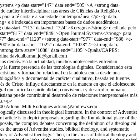
Systems
<p data-start="147" data-end="505">A <strong data-
 caráter interdisciplinar nas áreas de Ciências da Religião e
s para a fé cristã e a sociedade contemporânea.</p> <p data-
g> e é indexada em importantes bases de dados acadêmicas,
g data-start="713" data-end="724">Kerygma</strong> é editada pelo
a-start="817" data-end="849">Open Journal Systems</strong> para
="977" data-end="1120"><strong data-start="977" data-end="988">e-
005<br data-start="1025" data-end="1028" /><strong data-
><strong data-start="1088" data-end="1105">Qualis/CAPES:
lina
davidalbarran.jd@gmail.com
los demás. En la actualidad, muchos adolescentes enfrentan
y la fuerte presencia de las tecnologías digitales. Considerando esta
d cristiana y formación relacional en la adolescencia desde una
bliográfica y documental de carácter cualitativo, basada en fuentes
vés de Cristo, influye directamente en la manera en que el adolescente
ral que articula espiritualidad, convivencia y desarrollo humano,
tiana puede contribuir al desarrollo de relaciones interpersonales más
ea.</p>
:00
Adriani Milli Rodrigues
adriani@andrews.edu
gically discussed in theological literature. In the context of Adventist
 article is to depict proposals regarding the foundational place of the
roposals, the complex debates concerning the definition of a theological
es the areas of Adventist studies, biblical theology, and systematic
story of Adventist theology. Then, in the areas of biblical theology and