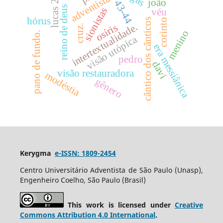
adventistas
lucas 22
joão
43-44
reino de deus
sionistas
véu
hórus
cântico dos cânticos
corinto
intertextualidade.
osíris
cruz.
menino
pano de fundo.
visão utópica
era messiânica
pedro
davi
visão restauradora
modéstia
gênero
Kerygma
e-ISSN: 1809-2454
Centro Universitário Adventista de São Paulo (Unasp),
Engenheiro Coelho, São Paulo (Brasil)
This work is licensed under
Creative
Commons Attribution 4.0 International
.