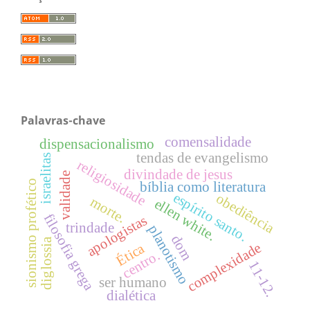
Palavras-chave
comensalidade
dispensacionalismo
tendas de evangelismo
israelitas
religiosidade
divindade de jesus
validade
sionismo profético
bíblia como literatura
espírito santo.
obediência
morte.
ellen white.
filosofia grega
apologistas
trindade
planotismo
dom
diglossia
complexidade
Ética
centro.
11-12.
ser humano
dialética