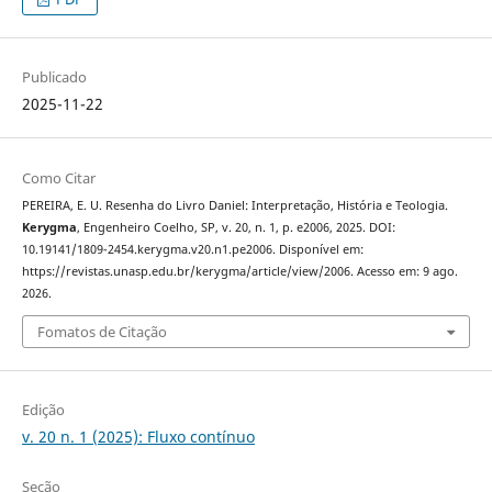
Publicado
2025-11-22
Como Citar
PEREIRA, E. U. Resenha do Livro Daniel: Interpretação, História e Teologia.
Kerygma
, Engenheiro Coelho, SP, v. 20, n. 1, p. e2006, 2025. DOI:
10.19141/1809-2454.kerygma.v20.n1.pe2006. Disponível em:
https://revistas.unasp.edu.br/kerygma/article/view/2006. Acesso em: 9 ago.
2026.
Fomatos de Citação
Edição
v. 20 n. 1 (2025): Fluxo contínuo
Seção