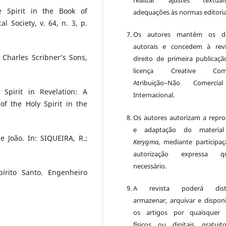
realizar ajustes textu
 Spirit in the Book of
adequações às normas editoria
al Society, v. 64, n. 3, p.
Os autores mantêm os dir
autorais e concedem à rev
 Charles Scribner’s Sons,
direito de primeira publicaçã
licença Creative Com
Atribuição–Não Comercia
Spirit in Revelation: A
Internacional.
of the Holy Spirit in the
Os autores autorizam a repr
e adaptação do material
 João. In: SIQUEIRA, R.;
Kerygma
, mediante participa
autorização expressa q
necessário.
írito Santo. Engenheiro
A revista poderá distri
armazenar, arquivar e disponib
os artigos por quaisquer 
físicos ou digitais, gratui