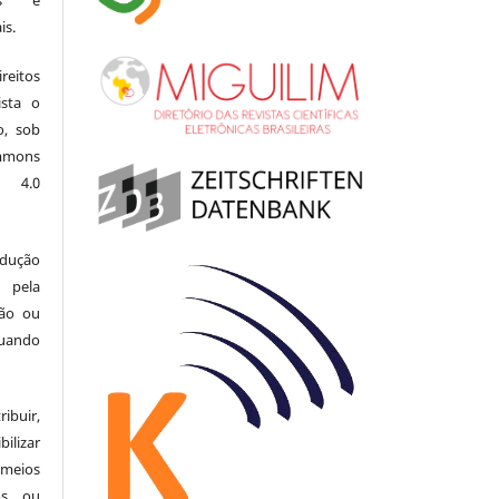
ais e
is.
eitos
ista o
o, sob
mons
l 4.0
odução
 pela
ção ou
uando
buir,
ilizar
meios
tos ou