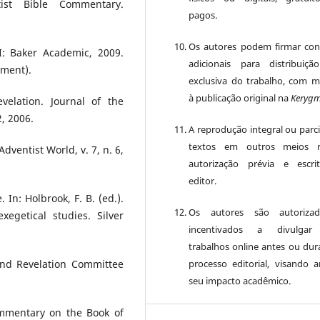
ist Bible Commentary.
pagos.
Os autores podem firmar con
: Baker Academic, 2009.
adicionais para distribuiç
ament).
exclusiva do trabalho, com 
à publicação original na
Keryg
elation. Journal of the
2, 2006.
A reprodução integral ou parci
textos em outros meios r
dventist World, v. 7, n. 6,
autorização prévia e escr
editor.
n: Holbrook, F. B. (ed.).
Os autores são autoriza
egetical studies. Silver
incentivados a divulgar
trabalhos online antes ou dur
processo editorial, visando a
 and Revelation Committee
seu impacto acadêmico.
ommentary on the Book of