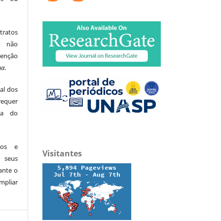
tratos
ão não
menção
ma
.
al dos
equer
ita do
dos e
Visitantes
 seus
ante o
mpliar