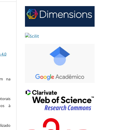
a
 4.0
am na
utorais
dos à
lizado