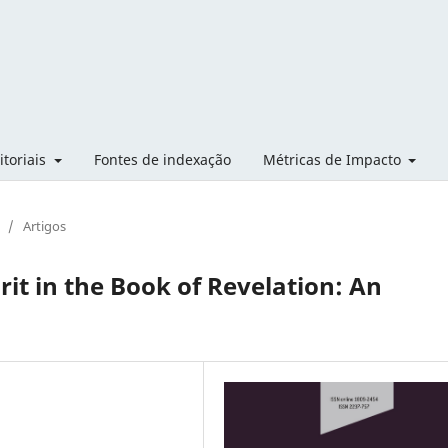
itoriais
Fontes de indexação
Métricas de Impacto
/
Artigos
rit in the Book of Revelation: An