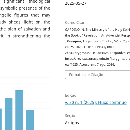
significant theological
2025-05-27
r symbolic presence of the
angelic figures that may
study sheds light on the
Como Citar
the plan of salvation and
GARDINO, N. The Ministry of the Holy Spiri
rit in strengthening the
the Book of Revelation: An Adventist Persp
.
Kerygma
, Engenheiro Coelho, SP, v. 20, n.
e1625, 2025. DOI: 10.19141/1809-
2454.kerygma.v20.n1.pe1625. Disponível e
https://revistas.unasp.edu.br/kerygma/arti
ew/1625. Acesso em: 7 ago. 2026.
Fomatos de Citação
Edição
v. 20 n. 1 (2025): Fluxo contínuo
Seção
Artigos