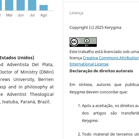
Licença
Copyright (c) 2025 Kerygma
Este trabalho está licenciado sob um
(Estados Unidos)
licença
Creative Commons Attribution
International License
.
d Adventista Del Plata,
Declaração de direitos autorais
Doctor of Ministry (DMin)
ews University, Berrien
Em síntese, autores que public
asp and in philosophy at
Kerygma
devem concordar que:
e Adventist Theological
Ivatuba, Paraná, Brazil.
Após a aceitação, os direitos a
dos artigos são transferi
Kerygma
.
Todo material de terceiros uti