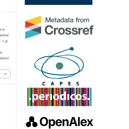
t in
ective
 1, p.
m:
cle/vi