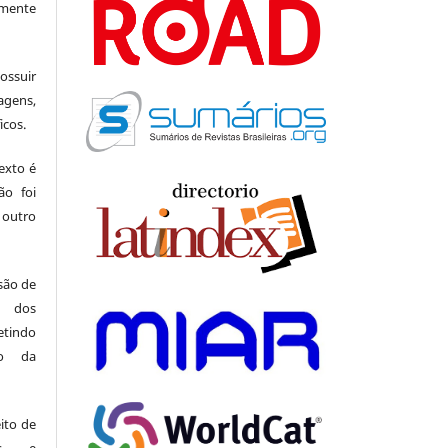
amente
suir
agens,
icos.
exto é
ão foi
 outro
 são de
a dos
indo
ão da
ito de