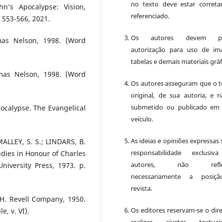
no texto deve estar corret
n’s Apocalypse: Vision,
referenciado.
 553-566, 2021.
Os autores devem pos
mas Nelson, 1998. (Word
autorização para uso de im
tabelas e demais materiais gráf
omas Nelson, 1998. (Word
Os autores asseguram que o t
original, de sua autoria, e n
submetido ou publicado em
pocalypse. The Evangelical
veículo.
As ideias e opiniões expressas
MALLEY, S. S.; LINDARS, B.
responsabilidade exclusiv
udies in Honour of Charles
autores, não reflet
iversity Press, 1973. p.
necessariamente a posiç
revista.
H. Revell Company, 1950.
Os editores reservam-se o dire
, v. VI).