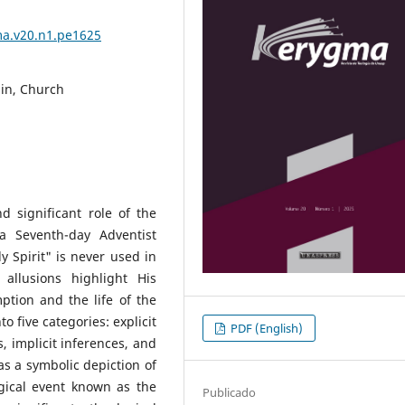
ma.v20.n1.pe1625
ain, Church
d significant role of the
a Seventh-day Adventist
y Spirit" is never used in
allusions highlight His
tion and the life of the
o five categories: explicit
PDF (English)
s, implicit inferences, and
as a symbolic depiction of
ogical event known as the
Publicado