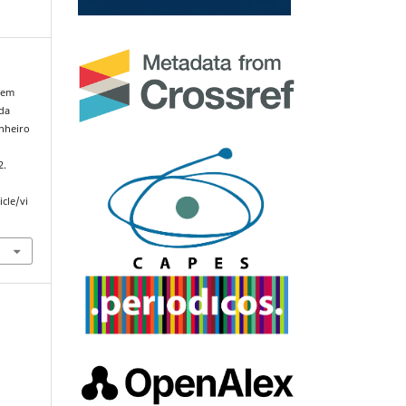
 em
 da
nheiro
2.
cle/vi