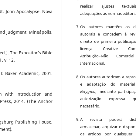
realizar ajustes textu
St. John Apocalypse. Nova
adequações às normas editoria
Os autores mantêm os dir
 and judgment. Mineápolis,
autorais e concedem à rev
direito de primeira publicaçã
licença Creative Com
ed.). The Expositor’s Bible
Atribuição–Não Comercia
 v. 12.
Internacional.
I: Baker Academic, 2001.
Os autores autorizam a repr
e adaptação do material
Kerygma
, mediante participa
n with introduction and
autorização expressa q
Press, 2014. (The Anchor
necessário.
A revista poderá distri
gsburg Publishing House,
armazenar, arquivar e disponib
ment).
os artigos por quaisquer 