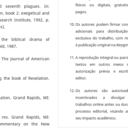
físicos ou digitais, gratui
 seventh plagues. In:
pagos.
n, book 2: exegetical and
search Institute, 1992, p.
Os autores podem firmar con
s).
adicionais para distribuiç
exclusiva do trabalho, com 
 the biblical drama of
à publicação original na
Keryg
ld, 1987.
A reprodução integral ou parci
. The Journal of American
textos em outros meios r
autorização prévia e escr
editor.
 the book of Revelation.
Os autores são autoriza
incentivados a divulgar
lation. Grand Rapids, MI:
trabalhos online antes ou dur
processo editorial, visando a
 rev. Grand Rapids, MI:
seu impacto acadêmico.
Commentary on the New