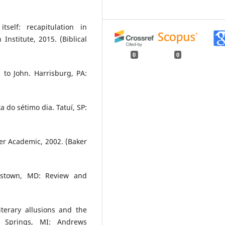
elf: recapitulation in
 Institute, 2015. (Biblical
0
0
 to John. Harrisburg, PA:
a do sétimo dia. Tatuí, SP:
er Academic, 2002. (Baker
rstown, MD: Review and
iterary allusions and the
en Springs, MI: Andrews