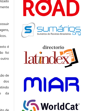
lizado
amente
suir
agens,
icos.
exto é
ão foi
 outro
 são de
a dos
indo
ão da
ito de