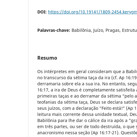
DOI:
https://doi.org/10.19141/1809-2454.keryg
Palavras-chave:
Babilônia, Juízo, Pragas, Estrutu
Resumo
Os intérpretes em geral consideram que a Babi
no transcurso da sétima taça da ira (cf. Ap 16:19
derramaria sobre ela a sua ira. No entanto, seg
16:17, a ira de Deus é completamente satisfeita 
primeiras taças e ao derramar da sétima “pelo 
teofanias da sétima taça, Deus se declara satisf
seus juízos, com a declaração “Feito está!” (Ap 1
leitura mais corrente dessa unidade textual, De
Babilônia para lhe dar o cálice da ira após a “gr
em três partes, ou ser de todo destruída, o que
anacronismo nessa seção (Ap 16:17-21). Questõe