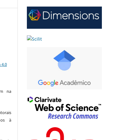
a
 4.0
am na
utorais
dos à