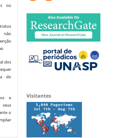
tos ou
tratos
ão não
menção
ma
.
al dos
equer
ita do
Visitantes
dos e
 seus
ante o
mpliar