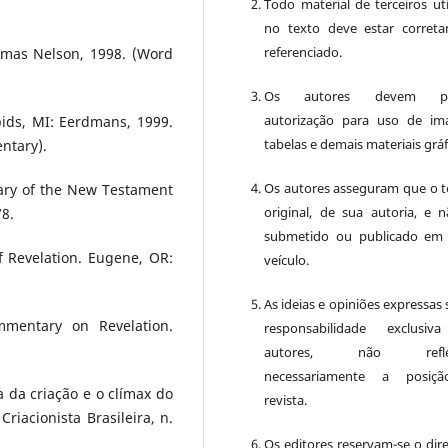
Todo material de terceiros uti
no texto deve estar corret
referenciado.
homas Nelson, 1998. (Word
Os autores devem pos
autorização para uso de im
pids, MI: Eerdmans, 1999.
tabelas e demais materiais gráf
ntary).
Os autores asseguram que o t
nary of the New Testament
original, de sua autoria, e n
78.
submetido ou publicado em
 Revelation. Eugene, OR:
veículo.
As ideias e opiniões expressas
mentary on Revelation.
responsabilidade exclusiv
autores, não reflet
necessariamente a posiç
 da criação e o clímax do
revista.
riacionista Brasileira, n.
Os editores reservam-se o dire