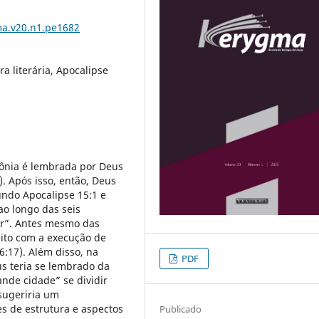
ma.v20.n1.pe1682
ra literária, Apocalipse
lônia é lembrada por Deus
). Após isso, então, Deus
undo Apocalipse 15:1 e
ao longo das seis
ar”. Antes mesmo das
eito com a execução de
6:17). Além disso, na
PDF
us teria se lembrado da
ande cidade” se dividir
 sugeriria um
s de estrutura e aspectos
Publicado