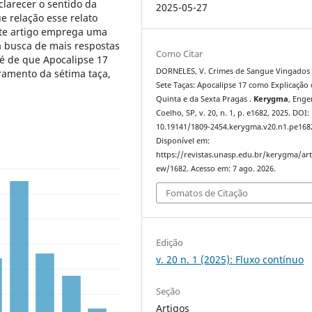
clarecer o sentido da
2025-05-27
e relação esse relato
ste artigo emprega uma
a busca de mais respostas
Como Citar
 é de que Apocalipse 17
DORNELES, V. Crimes de Sangue Vingados
amento da sétima taça,
Sete Taças: Apocalipse 17 como Explicação
Quinta e da Sexta Pragas .
Kerygma
, Enge
Coelho, SP, v. 20, n. 1, p. e1682, 2025. DOI:
10.19141/1809-2454.kerygma.v20.n1.pe168
Disponível em:
https://revistas.unasp.edu.br/kerygma/arti
ew/1682. Acesso em: 7 ago. 2026.
Fomatos de Citação
Edição
v. 20 n. 1 (2025): Fluxo contínuo
Seção
Artigos