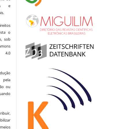
ais e
is.
eitos
ista o
o, sob
mons
l 4.0
odução
 pela
ção ou
uando
buir,
ilizar
meios