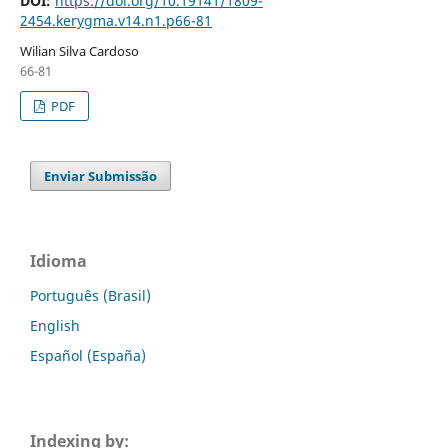
DOI:
https://doi.org/10.19141/1809-
2454.kerygma.v14.n1.p66-81
Wilian Silva Cardoso
66-81
PDF
Enviar Submissão
Idioma
Português (Brasil)
English
Español (España)
Indexing by: