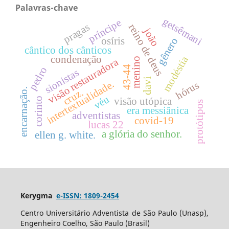
Palavras-chave
getsêmani
príncipe
pragas
reino de deus
joão
osíris
gênero
cântico dos cânticos
modéstia
condenação
menino
visão restauradora
43-44
pedro
sionistas
davi
intertextualidade.
hórus
encarnação.
cruz.
véu
visão utópica
corinto
protótipos
era messiânica
adventistas
covid-19
lucas 22
a glória do senhor.
ellen g. white.
Kerygma
e-ISSN: 1809-2454
Centro Universitário Adventista de São Paulo (Unasp),
Engenheiro Coelho, São Paulo (Brasil)