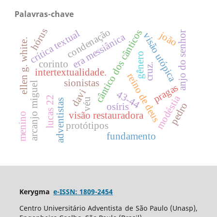
Palavras-chave
hórus
condenação
cântico dos cânticos
crítica textual
anjo do senhor
joão
visão utópica
era messiânica
ellen g. white.
gênero
corinto
cruz.
intertextualidade.
reino de deus
sionistas
arcanjo miguel
pragas
davi
43-44
modéstia
lucas 22
véu
adventistas
pedro
osíris
visão restauradora
menino
protótipos
fundamento
Kerygma
e-ISSN: 1809-2454
Centro Universitário Adventista de São Paulo (Unasp),