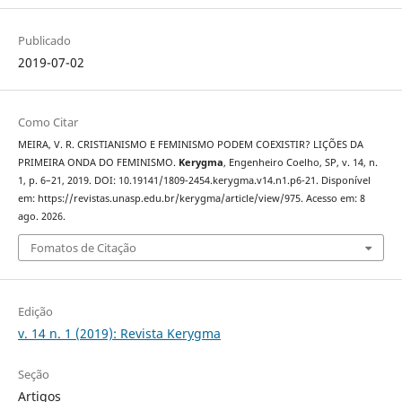
Publicado
2019-07-02
Como Citar
MEIRA, V. R. CRISTIANISMO E FEMINISMO PODEM COEXISTIR? LIÇÕES DA
PRIMEIRA ONDA DO FEMINISMO.
Kerygma
, Engenheiro Coelho, SP, v. 14, n.
1, p. 6–21, 2019. DOI: 10.19141/1809-2454.kerygma.v14.n1.p6-21. Disponível
em: https://revistas.unasp.edu.br/kerygma/article/view/975. Acesso em: 8
ago. 2026.
Fomatos de Citação
Edição
v. 14 n. 1 (2019): Revista Kerygma
Seção
Artigos