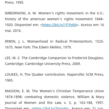
Press, 1995.
IMBORNONI, A. M. Women's rights movement in the U.S.:
history of the american women's rights movement 1848–
1920. Disponível em: <
https://bit.ly/1f1fgRA
>. Acesso em: 16
mai. 2016.
IRWIN, J. L. Womanhood in Radical Protestantism, 1525-
1675. New York: The Edwin Mellen, 1979.
LEE, M. S. The Cambridge Companion to Frederick Douglass.
Cambridge: Cambridge University Press, 2009.
LOUKES, H. The Quaker contribution. Naperville: SCM Press,
1965.
MASSON, E. M. The Women’s Christian Temperance Union
1874-1898: combating domestic violence. William & Mary
Journal of Women and the Law, v. 3, p. 163-188, 1997.
Disponível em: <
https://bit.ly/2IjsjqN
>. Acesso em: 21 jun.