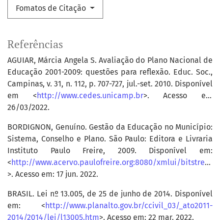
Fomatos de Citação
Referências
AGUIAR, Márcia Angela S. Avaliação do Plano Nacional de
Educação 2001-2009: questões para reflexão. Educ. Soc.,
Campinas, v. 31, n. 112, p. 707-727, jul.-set. 2010. Disponível
em <
http://www.cedes.unicamp.br
>. Acesso em
26/03/2022.
BORDIGNON, Genuíno. Gestão da Educação no Município:
Sistema, Conselho e Plano. São Paulo: Editora e Livraria
Instituto Paulo Freire, 2009. Disponível em:
<
http://www.acervo.paulofreire.org:8080/xmlui/bitstream/handle/7891/3082/FPF_PTPF_12_079.pdf
>. Acesso em: 17 jun. 2022.
BRASIL. Lei nº 13.005, de 25 de junho de 2014. Disponível
em: <
http://www.planalto.gov.br/ccivil_03/_ato2011-
2014/2014/lei/l13005.htm
>. Acesso em: 22 mar. 2022.