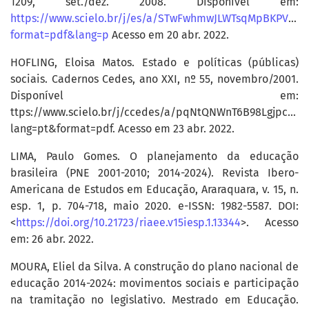
1209, set./dez. 2008. Disponível em:
https://www.scielo.br/j/es/a/STwFwhmwJLWTsqMpBKPVDKw
format=pdf&lang=p
Acesso em 20 abr. 2022.
HOFLING, Eloisa Matos. Estado e políticas (públicas)
sociais. Cadernos Cedes, ano XXI, nº 55, novembro/2001.
Disponível em:
ttps://www.scielo.br/j/ccedes/a/pqNtQNWnT6B98Lgjpc5Ys
lang=pt&format=pdf. Acesso em 23 abr. 2022.
LIMA, Paulo Gomes. O planejamento da educação
brasileira (PNE 2001-2010; 2014-2024). Revista Ibero-
Americana de Estudos em Educação, Araraquara, v. 15, n.
esp. 1, p. 704-718, maio 2020. e-ISSN: 1982-5587. DOI:
<
https://doi.org/10.21723/riaee.v15iesp.1.13344
>. Acesso
em: 26 abr. 2022.
MOURA, Eliel da Silva. A construção do plano nacional de
educação 2014-2024: movimentos sociais e participação
na tramitação no legislativo. Mestrado em Educação.