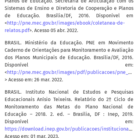
Planos de Educação. Secretaria de Articulação com os
Sistemas de Ensino e Diretoria de Cooperação e Planos
de Educação. Brasília/DF, 2016. Disponível em
<
http://pne.mec.gov.br/images/ebook/coletanea-de-
relatos.pdf
>. Acesso 05 abr. 2022.
BRASIL. Ministério da Educação. PNE em Movimento
Caderno de Orientações para Monitoramento e Avaliação
dos Planos Municipais de Educação. Brasília/DF, 2016.
Disponível em:
<
http://pne.mec.gov.br/images/pdf/publicacoes/pne_pme_caderno_de_orientacoes_final.PDF
> Acesso em: 26 mar. 2022.
BRASIL. Instituto Nacional de Estudos e Pesquisas
Educacionais Anísio Teixeira. Relatório do 2º Ciclo de
Monitoramento das Metas do Plano Nacional de
Educação – 2018. 2. ed. – Brasília, DF : Inep, 2019.
Disponível em:
https://download.inep.gov.br/publicacoes/institucionais/plano_nacional_de_educacao/relatorio_do_segundo_ciclo_de_monitoramento_das_metas_do_pne_2018_2_edicao.pdf
Acesso em: 01 mar. 2023.