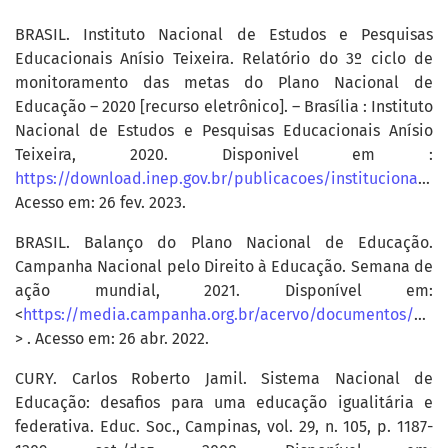
BRASIL. Instituto Nacional de Estudos e Pesquisas
Educacionais Anísio Teixeira. Relatório do 3º ciclo de
monitoramento das metas do Plano Nacional de
Educação – 2020 [recurso eletrônico]. – Brasília : Instituto
Nacional de Estudos e Pesquisas Educacionais Anísio
Teixeira, 2020. Disponivel em :
https://download.inep.gov.br/publicacoes/institucionais/plano_nacional_de_educacao/relatorio_do_terceiro_ciclo_de_monitoramento_das_metas_do_plano_nacional_de_educacao.pdf
Acesso em: 26 fev. 2023.
BRASIL. Balanço do Plano Nacional de Educação.
Campanha Nacional pelo Direito à Educação. Semana de
ação mundial, 2021. Disponível em:
<
https://media.campanha.org.br/acervo/documentos/BALANCO_PNE_2021.pdf
> . Acesso em: 26 abr. 2022.
CURY. Carlos Roberto Jamil. Sistema Nacional de
Educação: desafios para uma educação igualitária e
federativa. Educ. Soc., Campinas, vol. 29, n. 105, p. 1187-