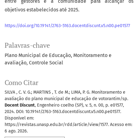
entre gestores e a comunidade para alcançar os
objetivos estabelecidos até 2025.
https://doi.org/10.19141/2763-5163.docentdiscunt.v5.n00.pe01577
Palavras-chave
Plano Municipal de Educação
Monitoramento e
avaliação
Controle Social
Como Citar
SILVA , C. V. G.; MARTINS , T. de M.; LIMA, P. G. Monitoramento e
avaliação do plano municipal de educação de votorantim/sp.
Docent Discunt
, Engenheiro coelho (SP), v. 5, n. 00, p. e01577,
2024. DOI: 10.19141/2763-5163.docentdiscunt.v5.n00.pe01577.
Disponível em:
https://revistas.unasp.edu.br/rdd/article/view/1577. Acesso em:
6 ago. 2026.