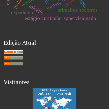
malanje
fungos
pnaic
micélio
primeiros socorros
expediente
estágio curricular supervisionado
Edição Atual
Visitantes