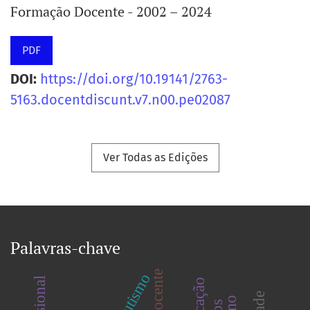
Formação Docente - 2002 – 2024
PDF
DOI:
https://doi.org/10.19141/2763-
5163.docentdiscunt.v7.n00.pe02087
Ver Todas as Edições
Palavras-chave
docente
autismo