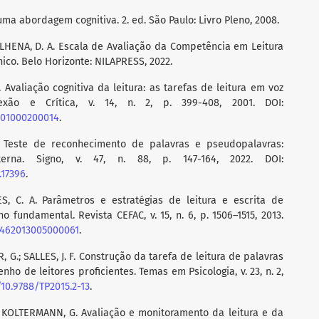
 uma abordagem cognitiva. 2. ed. São Paulo: Livro Pleno, 2008.
 VILHENA, D. A. Escala de Avaliação da Competência em Leitura
ico. Belo Horizonte: NILAPRESS, 2022.
 Avaliação cognitiva da leitura: as tarefas de leitura em voz
lexão e Crítica, v. 14, n. 2, p. 399-408, 2001. DOI:
2001000200014
.
A. Teste de reconhecimento de palavras e pseudopalavras:
rna. Signo, v. 47, n. 88, p. 147-164, 2022. DOI:
.17396
.
ES, C. A. Parâmetros e estratégias de leitura e escrita de
 fundamental. Revista CEFAC, v. 15, n. 6, p. 1506–1515, 2013.
18462013005000061
.
, G.; SALLES, J. F. Construção da tarefa de leitura de palavras
o de leitores proficientes. Temas em Psicologia, v. 23, n. 2,
/10.9788/TP2015.2-13
.
M.; KOLTERMANN, G. Avaliação e monitoramento da leitura e da