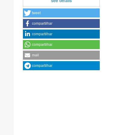
see details
tweet
compartilhar
compartilhar
compartilhar
mail
compartilhar