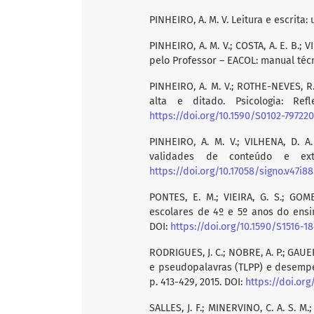
PINHEIRO, A. M. V. Leitura e escrita:
PINHEIRO, A. M. V.; COSTA, A. E. B.;
pelo Professor – EACOL: manual técn
PINHEIRO, A. M. V.; ROTHE-NEVES, R.
alta e ditado. Psicologia: Ref
https://doi.org/10.1590/S0102-7972
PINHEIRO, A. M. V.; VILHENA, D. 
validades de conteúdo e exte
https://doi.org/10.17058/signo.v47i88
PONTES, E. M.; VIEIRA, G. S.; GOM
escolares de 4º e 5º anos do ensino
DOI:
https://doi.org/10.1590/S1516-
RODRIGUES, J. C.; NOBRE, A. P.; GAUER
e pseudopalavras (TLPP) e desempenh
p. 413-429, 2015. DOI:
https://doi.org
SALLES, J. F.; MINERVINO, C. A. S. 