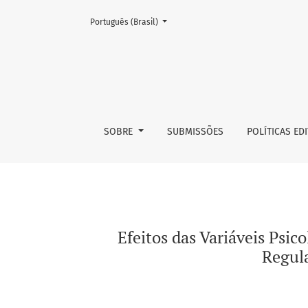
Mudar o idioma. O atual é:
Português (Brasil)
Efeitos das Variáveis Psicolinguísticas na Le
SOBRE
SUBMISSÕES
POLÍTICAS ED
Efeitos das Variáveis Psico
Regul