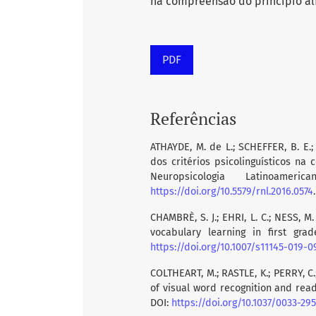
na compreensão do princípio al
PDF
Referências
ATHAYDE, M. de L.; SCHEFFER, B. E.;
dos critérios psicolinguísticos na
Neuropsicologia Latinoam
https://doi.org/10.5579/rnl.2016.0574
.
CHAMBRÈ, S. J.; EHRI, L. C.; NESS, M
vocabulary learning in first grad
https://doi.org/10.1007/s11145-019-
COLTHEART, M.; RASTLE, K.; PERRY, C
of visual word recognition and readi
DOI:
https://doi.org/10.1037/0033-295