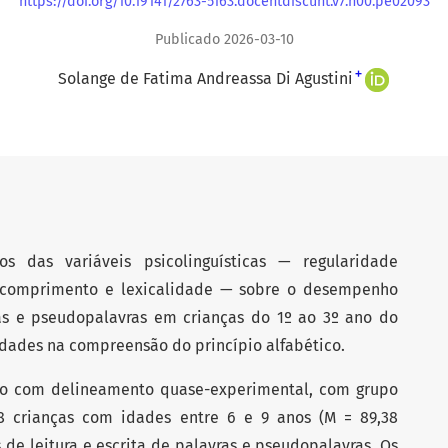
https://doi.org/10.19141/2763-5163.docentdiscunt.v7.n00.pe02093
Publicado 2026-03-10
+
Solange de Fatima Andreassa Di Agustini
os das variáveis psicolinguísticas — regularidade
al, comprimento e lexicalidade — sobre o desempenho
ras e pseudopalavras em crianças do 1º ao 3º ano do
dades na compreensão do princípio alfabético.
o com delineamento quase-experimental, com grupo
 crianças com idades entre 6 e 9 anos (M = 89,38
 de leitura e escrita de palavras e pseudopalavras. Os