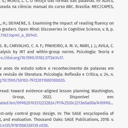
 S.; MOATS, L. C. O feitiço das formas das palavras. In: ALVES,
 baseada na ciência: manual do curso ABC. Brasília: MEC/CAPES,
L, H.; DEHAENE, S. Examining the impact of reading fluency on
h graders. Open Mind: Discoveries in Cognitive Science, v. 8, p.
10.1162/opmi_a_00140
.
. B.; CARVALHO, C. A. F.; PINHEIRO, A. M. V.; MARI, J. J.; AVILA, C.
alysis by IRT and within-group norms. Psicologia: Teoria e
ps://doi.org/10.1590/0102.3772e3437
.
Vinte anos de estudo sobre o reconhecimento de palavras em
evisão de literatura. Psicologia: Reflexão e Crítica, v. 24, n.
rg/10.1590/S0102-79722011000100020
.
 read: toward evidence-aligned lesson planning. Washington,
Group, 2022. Disponível em:
ed/en/099620103312232824/P1742520c2213e0a00a7410990dbb0a2daa
t-only control group design. In: The SAGE encyclopedia of
 and evaluation. Thousand Oaks: SAGE Publications, 2018. v.
10.4135/9781506326139.n530
.