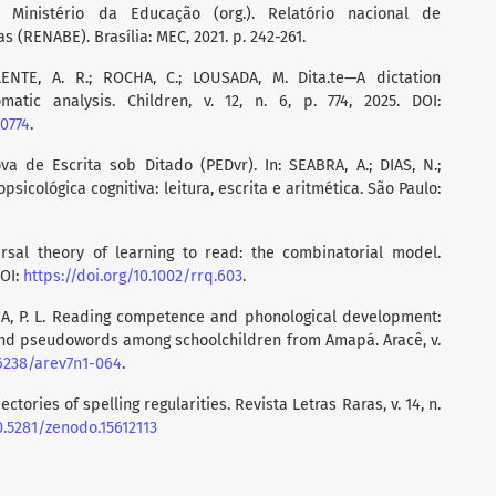
. Ministério da Educação (org.). Relatório nacional de
 (RENABE). Brasília: MEC, 2021. p. 242-261.
ENTE, A. R.; ROCHA, C.; LOUSADA, M. Dita.te—A dictation
atic analysis. Children, v. 12, n. 6, p. 774, 2025. DOI:
60774
.
ova de Escrita sob Ditado (PEDvr). In: SEABRA, A.; DIAS, N.;
opsicológica cognitiva: leitura, escrita e aritmética. São Paulo:
ersal theory of learning to read: the combinatorial model.
DOI:
https://doi.org/10.1002/rrq.603
.
IRA, P. L. Reading competence and phonological development:
and pseudowords among schoolchildren from Amapá. Aracê, v.
56238/arev7n1-064
.
jectories of spelling regularities. Revista Letras Raras, v. 14, n.
0.5281/zenodo.15612113