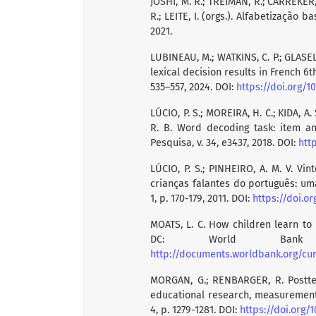
JOSHI, M. R.; TREIMAN, R.; CARREKER,
R.; LEITE, I. (orgs.). Alfabetização
2021.
LUBINEAU, M.; WATKINS, C. P.; GLASE
lexical decision results in French 6t
535–557, 2024. DOI:
https://doi.org/
LÚCIO, P. S.; MOREIRA, H. C.; KIDA, A. S
R. B. Word decoding task: item an
Pesquisa, v. 34, e3437, 2018. DOI:
htt
LÚCIO, P. S.; PINHEIRO, A. M. V. 
crianças falantes do português: uma r
1, p. 170-179, 2011. DOI:
https://doi.o
MOATS, L. C. How children learn to
DC: World Bank 
http://documents.worldbank.org/curat
MORGAN, G.; RENBARGER, R. Posttes
educational research, measurement,
4, p. 1279-1281. DOI:
https://doi.org/