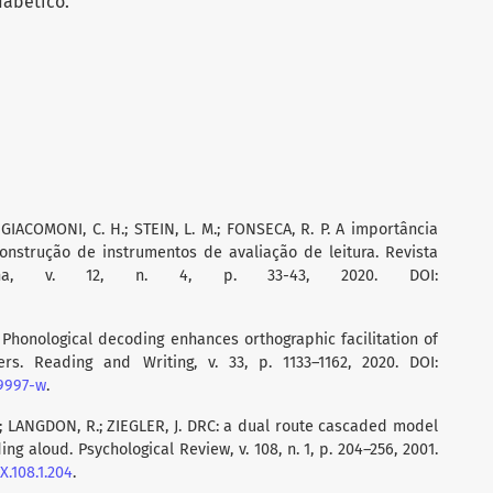
fabético.
 GIACOMONI, C. H.; STEIN, L. M.; FONSECA, R. P. A importância
 construção de instrumentos de avaliação de leitura. Revista
ericana, v. 12, n. 4, p. 33-43, 2020. DOI:
. Phonological decoding enhances orthographic facilitation of
ers. Reading and Writing, v. 33, p. 1133–1162, 2020. DOI:
09997-w
.
.; LANGDON, R.; ZIEGLER, J. DRC: a dual route cascaded model
ng aloud. Psychological Review, v. 108, n. 1, p. 204–256, 2001.
X.108.1.204
.