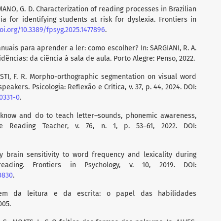
NO, G. D. Characterization of reading processes in Brazilian
a for identifying students at risk for dyslexia. Frontiers in
doi.org/10.3389/fpsyg.2025.1477896
.
uais para aprender a ler: como escolher? In: SARGIANI, R. A.
dências: da ciência à sala de aula. Porto Alegre: Penso, 2022.
STI, F. R. Morpho-orthographic segmentation on visual word
peakers. Psicologia: Reflexão e Crítica, v. 37, p. 44, 2024. DOI:
00331-0
.
 know and do to teach letter–sounds, phonemic awareness,
 Reading Teacher, v. 76, n. 1, p. 53–61, 2022. DOI:
rly brain sensitivity to word frequency and lexicality during
eading. Frontiers in Psychology, v. 10, 2019. DOI:
0830
.
em da leitura e da escrita: o papel das habilidades
005.