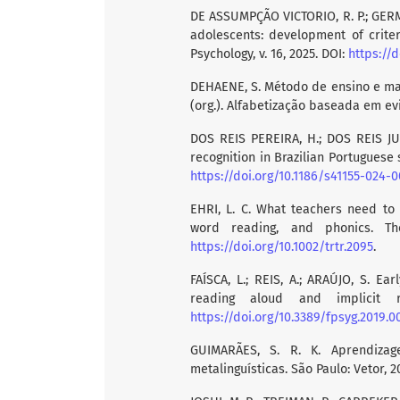
DE ASSUMPÇÃO VICTORIO, R. P.; GERMA
adolescents: development of criteri
Psychology, v. 16, 2025. DOI:
https://
DEHAENE, S. Método de ensino e man
(org.). Alfabetização baseada em evi
DOS REIS PEREIRA, H.; DOS REIS JU
recognition in Brazilian Portuguese s
https://doi.org/10.1186/s41155-024-
EHRI, L. C. What teachers need to
word reading, and phonics. The
https://doi.org/10.1002/trtr.2095
.
FAÍSCA, L.; REIS, A.; ARAÚJO, S. Ea
reading aloud and implicit r
https://doi.org/10.3389/fpsyg.2019.0
GUIMARÃES, S. R. K. Aprendizag
metalinguísticas. São Paulo: Vetor, 2