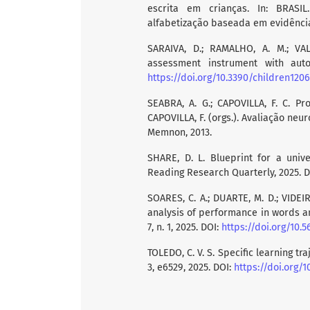
escrita em crianças. In: BRASIL
alfabetização baseada em evidências
SARAIVA, D.; RAMALHO, A. M.; VAL
assessment instrument with autom
https://doi.org/10.3390/children120
SEABRA, A. G.; CAPOVILLA, F. C. Pr
CAPOVILLA, F. (orgs.). Avaliação neur
Memnon, 2013.
SHARE, D. L. Blueprint for a univ
Reading Research Quarterly, 2025. 
SOARES, C. A.; DUARTE, M. D.; VIDE
analysis of performance in words 
7, n. 1, 2025. DOI:
https://doi.org/10.
TOLEDO, C. V. S. Specific learning tra
3, e6529, 2025. DOI:
https://doi.org/1