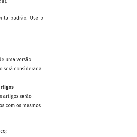
da).
enta padrão. Use o
 de uma versão
ão será considerada
rtigos
s artigos serão
dos com os mesmos
co;