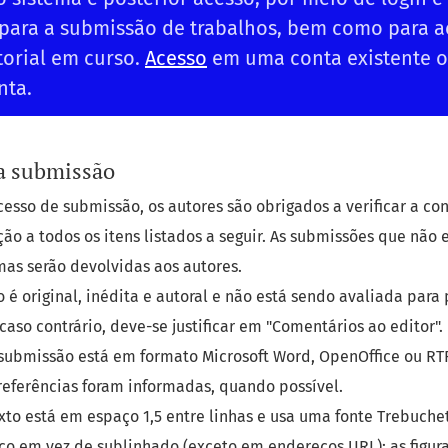
 para a submissão de trabalhos, bem como para
torial em curso.
Acesso
em uma conta existente 
nta.
a submissão
esso de submissão, os autores são obrigados a verificar a c
ão a todos os itens listados a seguir. As submissões que não 
as serão devolvidas aos autores.
o é original, inédita e autoral e não está sendo avaliada para
 caso contrário, deve-se justificar em "Comentários ao editor".
submissão está em formato Microsoft Word, OpenOffice ou RTF
referências foram informadas, quando possível.
xto está em espaço 1,5 entre linhas e usa uma fonte Trebuchet
co em vez de sublinhado (exceto em endereços URL); as figura