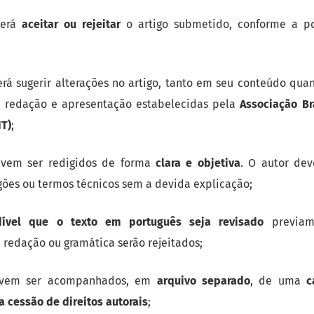
derá
aceitar ou rejeitar
o artigo submetido, conforme a pol
rá sugerir alterações no artigo, tanto em seu conteúdo qu
 redação e apresentação estabelecidas pela
Associação Br
T)
;
evem ser redigidos de forma
clara e objetiva
. O autor dev
rgões ou termos técnicos sem a devida explicação;
dível que o texto em português seja revisado
previame
redação ou gramática serão rejeitados;
evem ser acompanhados, em
arquivo separado
, de uma
c
a cessão de direitos autorais
;