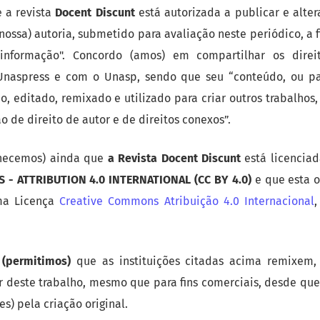
 a revista
Docent Discunt
está autorizada a publicar e alter
(nossa) autoria, submetido para avaliação neste periódico, a 
informação". Concordo (amos) em compartilhar os direit
Unaspress e com o Unasp, sendo que seu “conteúdo, ou pa
do, editado, remixado e utilizado para criar outros trabalhos
ão de direito de autor e de direitos conexos”.
hecemos) ainda que
a Revista Docent Discunt
está licenci
- ATTRIBUTION 4.0 INTERNATIONAL (CC BY 4.0)
e que esta 
ma Licença
Creative Commons Atribuição 4.0 Internacional
,
 (permitimos)
que as instituições citadas acima remixem,
ir deste trabalho, mesmo que para fins comerciais, desde qu
es) pela criação original.