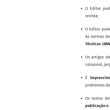
O Editor po
revista;
O Editor pode
às normas de
Técnicas
(
ABN
Os artigos d
coloquial, ja
É
imprescin
problemas de 
Os textos d
publicação e 