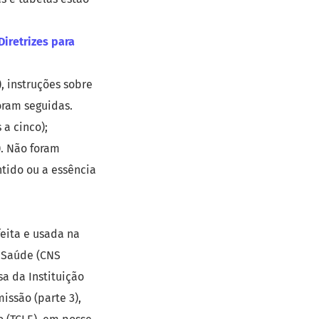
Diretrizes para
, instruções sobre
oram seguidas.
a cinco);
. Não foram
ntido ou a essência
eita e usada na
 Saúde (CNS
a da Instituição
issão (parte 3),