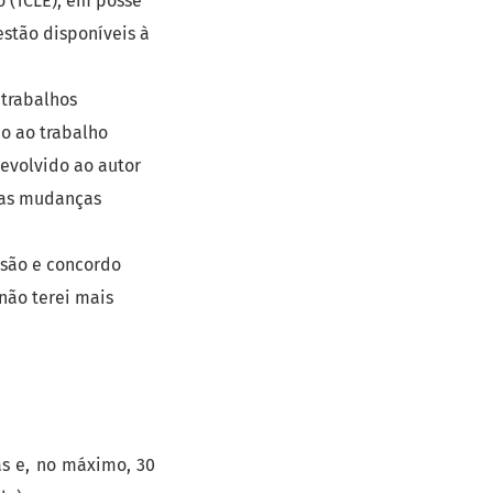
 (TCLE), em posse
estão disponíveis à
 trabalhos
ão ao trabalho
devolvido ao autor
m as mudanças
são e concordo
não terei mais
as e, no máximo, 30