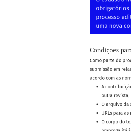
obrigatórios
processo edi
uma nova co
Condições par
Como parte do proc
submissão em relaç
acordo com as norm
A contribuiçã
outra revista;
O arquivo da 
URLs para as 
O corpo do te
emprega itáli