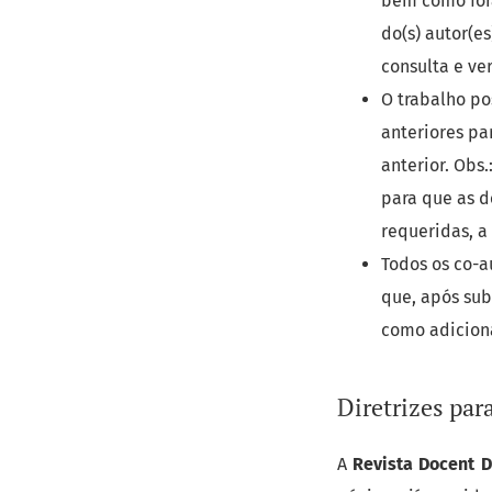
bem como fora
do(s) autor(es
consulta e ver
O trabalho po
anteriores par
anterior. Obs
para que as d
requeridas, a
Todos os co-
que, após sub
como adiciona
Diretrizes par
A
Revista Docent 