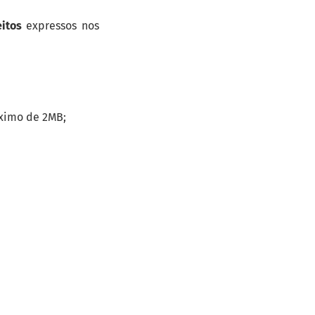
itos
expressos nos
ximo de 2MB;