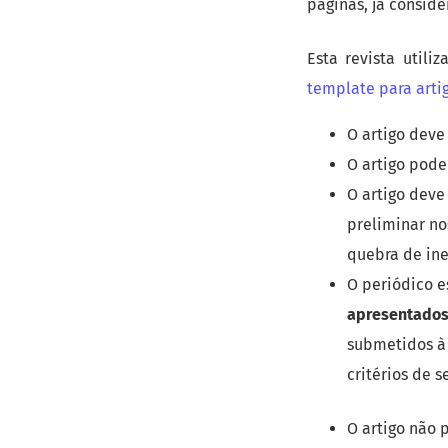
páginas, já consid
Esta revista util
template para arti
O artigo dev
O artigo pode
O artigo deve
preliminar no
quebra de ine
O periódico 
apresentados
submetidos 
critérios de 
O artigo não 