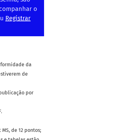
 acompanhar o
ou
Registrar
onformidade da
estiverem de
 publicação por
.
 MS, de 12 pontos;
s e tabelas estão