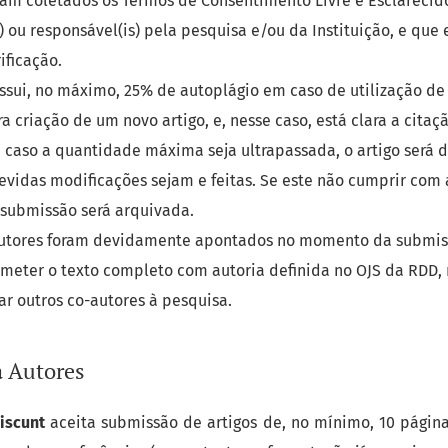
m coletados os Termos de Consentimento Livre e Esclarecido
) ou responsável(is) pela pesquisa e/ou da Instituição, e que 
ificação.
ssui, no máximo, 25% de autoplágio em caso de utilização de
a criação de um novo artigo, e, nesse caso, está clara a citaç
.: caso a quantidade máxima seja ultrapassada, o artigo será 
evidas modificações sejam e feitas. Se este não cumprir co
 submissão será arquivada.
autores foram devidamente apontados no momento da submis
meter o texto completo com autoria definida no OJS da RDD, 
r outros co-autores à pesquisa.
a Autores
Discunt
aceita submissão de artigos de, no mínimo, 10 págin