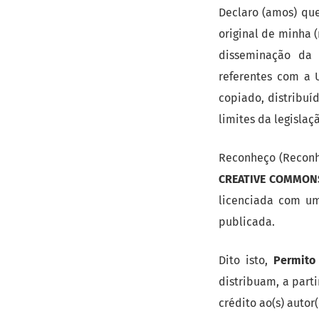
Declaro (amos) que
original de minha 
disseminação da 
referentes com a 
copiado, distribuí
limites da legislaç
Reconheço (Recon
CREATIVE COMMONS 
licenciada com u
publicada.
Dito isto,
Permito
distribuam, a part
crédito ao(s) autor(