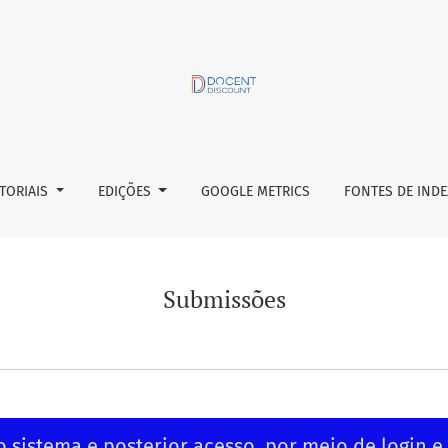
ITORIAIS
EDIÇÕES
GOOGLE METRICS
FONTES DE IND
Submissões
o sistema e posterior acesso, por meio de login e