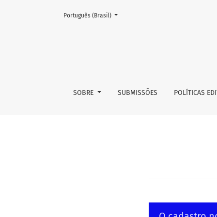
Mudar o idioma. O atual é:
Português (Brasil)
Submissões
SOBRE
SUBMISSÕES
POLÍTICAS ED
O cadastro n