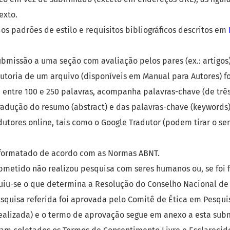
exto.
 os padrões de estilo e requisitos bibliográficos descritos em
bmissão a uma seção com avaliação pelos pares (ex.: artigos)
autoria de um arquivo (disponíveis em Manual para Autores) f
entre 100 e 250 palavras, acompanha palavras-chave (de três 
dução do resumo (abstract) e das palavras-chave (keywords)
adutores online, tais como o Google Tradutor (podem tirar o se
á formatado de acordo com as Normas ABNT.
bmetido não realizou pesquisa com seres humanos ou, se foi f
uiu-se o que determina a Resolução do Conselho Nacional de
esquisa referida foi aprovada pelo Comitê de Ética em Pesquis
realizada) e o termo de aprovação segue em anexo a esta subm