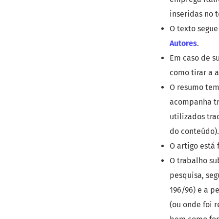
inseridas no t
O texto segue
Autores
.
Em caso de su
como tirar a 
O resumo tem 
acompanha tra
utilizados tr
do conteúdo).
O artigo est
O trabalho su
pesquisa, seg
196/96) e a p
(ou onde foi 