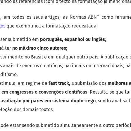
erando as referências (com o texto na formatação já menciona
iza, em todos os seus artigos, as Normas ABNT como ferram
gos
que exemplifica a formatação requisitada;
e ser submetido em
português, espanhol ou inglês
;
rá ter
no máximo cinco autores;
 ser inédito no Brasil e em qualquer outro país. A publicação
s anais de eventos científicos, nacionais ou internacionais, n
ditismo;
estimula, em regime de
fast track
, a submissão dos
melhores a
 em congressos e convenções científicas
. Ressalta-se que tai
à
avaliação por pares em sistema duplo-cego
, sendo analisa
seleção dos demais textos;
pode estar sendo submetido simultaneamente a outro periódi