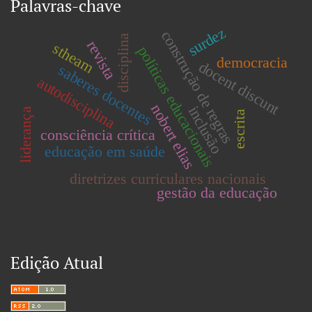
Palavras-chave
surdez
construção de regras
disciplina
revista
stheam
políticas educacionais
democracia
docent discunt
saberes docentes
autodisciplina
nobert elias
inclusão
liderança
escrita
consciência crítica
educação em saúde
diretrizes curriculares nacionais
gestão da educação
Edição Atual