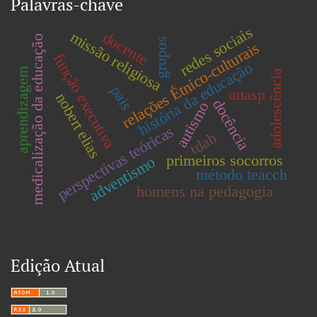
Palavras-chave
redes sociais
missão religiosa
docente
medicalização da educação
grupos
relações Étnico-culturais
função executiva
história da educação
aprendizagem
adolescência
pais
unasp
nobert elias
docência
autismo
perspectivas teóricas
tdah
primeiros socorros
adventismo
método teacch
homens na pedagogia
Edição Atual