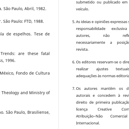
submetido ou publicado em
. São Paulo, Abril, 1982.
veículo.
. São Paulo: FTD, 1988.
As ideias e opiniões expressas
responsabilidade exclusiv
ala de espelhos. Tese de
autores, não reflet
necessariamente a posiç
revista.
Trends: are these fatal
ss, 1996.
Os editores reservam-se o dire
realizar ajustes textu
 México, Fondo de Cultura
adequações às normas editoria
Os autores mantêm os dir
Theology and Ministry of
autorais e concedem à rev
direito de primeira publicaçã
licença Creative Com
. São Paulo, Brasiliense,
Atribuição–Não Comercia
Internacional.