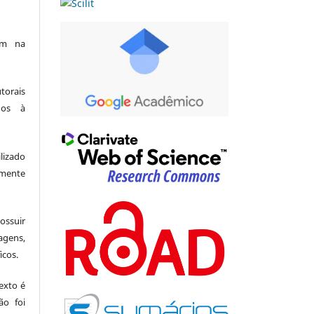
am na
utorais
dos à
lizado
amente
suir
agens,
icos.
exto é
ão foi