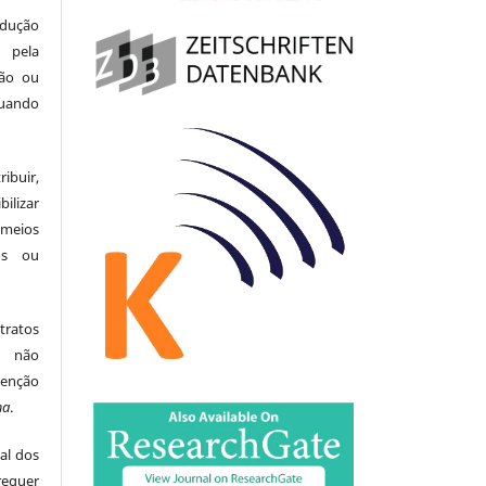
odução
 pela
ção ou
uando
buir,
ilizar
meios
tos ou
tratos
ão não
menção
ma
.
al dos
equer