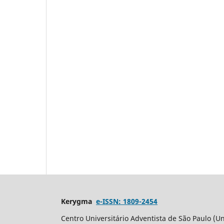
Kerygma
e-ISSN: 1809-2454
Centro Universitário Adventista de São Paulo (Un