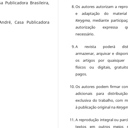
a Publicadora Brasileira,
Os autores autorizam a repr
e adaptação do material
Kerygma
, mediante participa
André, Casa Publicadora
autorização expressa q
necessário.
A revista poderá distri
armazenar, arquivar e disponib
os artigos por quaisquer 
físicos ou digitais, gratui
pagos.
Os autores podem firmar con
adicionais para distribuiç
exclusiva do trabalho, com 
à publicação original na
Keryg
A reprodução integral ou parci
textos em outros meios r