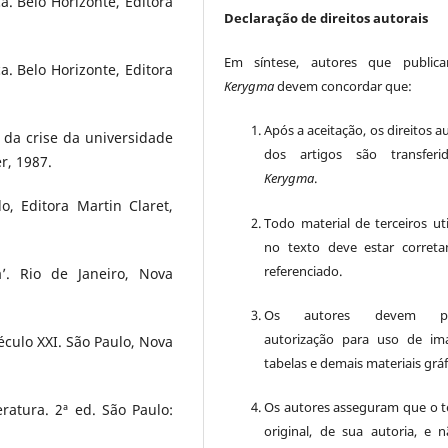
. Belo Horizonte, Editora
Declaração de direitos autorais
Em síntese, autores que public
. Belo Horizonte, Editora
Kerygma
devem concordar que:
Após a aceitação, os direitos a
 da crise da universidade
dos artigos são transferi
r, 1987.
Kerygma
.
, Editora Martin Claret,
Todo material de terceiros uti
no texto deve estar corret
referenciado.
’. Rio de Janeiro, Nova
Os autores devem pos
autorização para uso de im
culo XXI. São Paulo, Nova
tabelas e demais materiais gráf
Os autores asseguram que o t
ratura. 2ª ed. São Paulo:
original, de sua autoria, e n