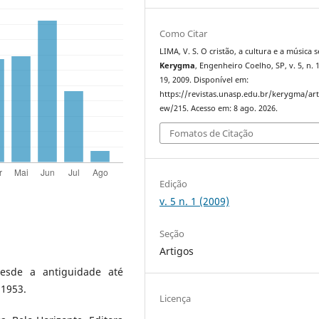
Como Citar
LIMA, V. S. O cristão, a cultura e a música s
Kerygma
, Engenheiro Coelho, SP, v. 5, n. 1
19, 2009. Disponível em:
https://revistas.unasp.edu.br/kerygma/arti
ew/215. Acesso em: 8 ago. 2026.
Fomatos de Citação
Edição
v. 5 n. 1 (2009)
Seção
Artigos
esde a antiguidade até
 1953.
Licença