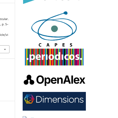
ecular.
, p. 5–
cle/vi