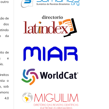
 outro
 são de
a dos
indo
ão da
ito de
ais e
is.
eitos
ista o
o, sob
mons
l 4.0