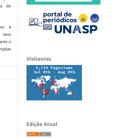
ita do
dos e
 seus
ante o
mpliar
Visitantes
Edição Atual