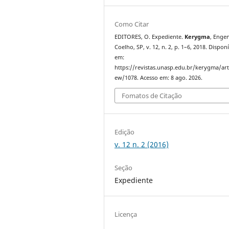
Como Citar
EDITORES, O. Expediente.
Kerygma
, Enge
Coelho, SP, v. 12, n. 2, p. 1–6, 2018. Dispon
em:
https://revistas.unasp.edu.br/kerygma/arti
ew/1078. Acesso em: 8 ago. 2026.
Fomatos de Citação
Edição
v. 12 n. 2 (2016)
Seção
Expediente
Licença