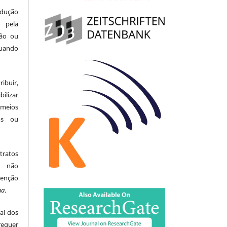
odução
 pela
ção ou
uando
buir,
ilizar
meios
tos ou
tratos
ão não
menção
ma
.
al dos
equer