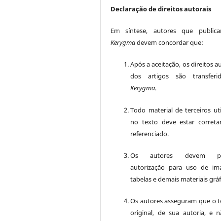
Declaração de direitos autorais
Em síntese, autores que public
Kerygma
devem concordar que:
Após a aceitação, os direitos a
dos artigos são transferi
Kerygma
.
Todo material de terceiros uti
no texto deve estar corret
referenciado.
Os autores devem pos
autorização para uso de im
tabelas e demais materiais gráf
Os autores asseguram que o t
original, de sua autoria, e n