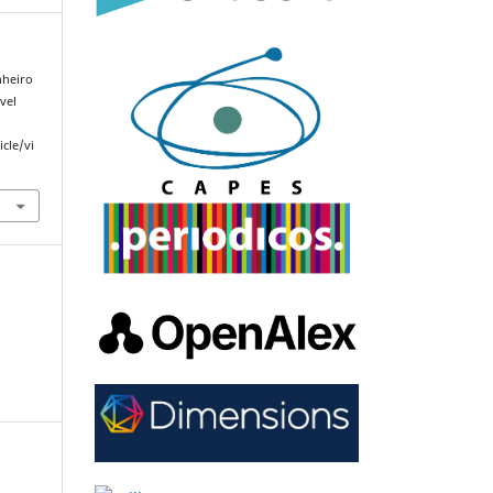
nheiro
ível
cle/vi