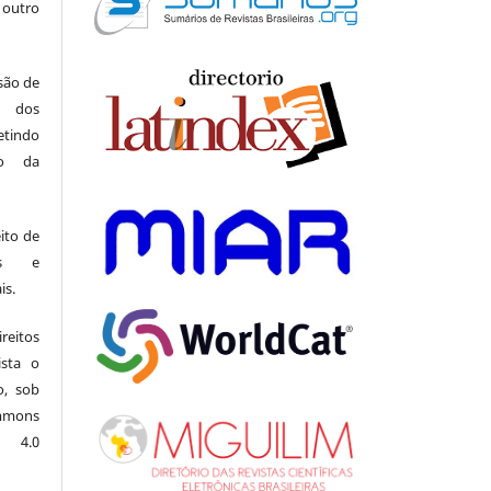
 outro
 são de
a dos
indo
ão da
ito de
ais e
is.
eitos
ista o
o, sob
mons
l 4.0