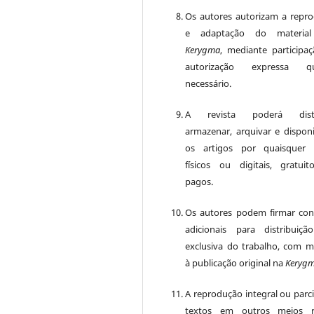
Os autores autorizam a repr
e adaptação do material
Kerygma
, mediante participa
autorização expressa q
necessário.
A revista poderá distri
armazenar, arquivar e disponib
os artigos por quaisquer 
físicos ou digitais, gratui
pagos.
Os autores podem firmar con
adicionais para distribuiç
exclusiva do trabalho, com 
à publicação original na
Keryg
A reprodução integral ou parci
textos em outros meios r