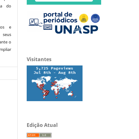
ita do
dos e
 seus
ante o
mpliar
Visitantes
Edição Atual