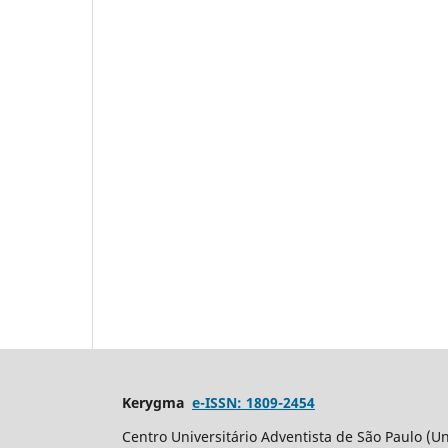
Kerygma
e-ISSN: 1809-2454
Centro Universitário Adventista de São Paulo (Un