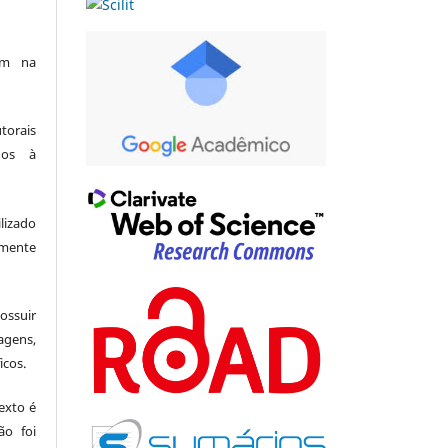
am na
utorais
dos à
lizado
amente
suir
agens,
icos.
exto é
ão foi