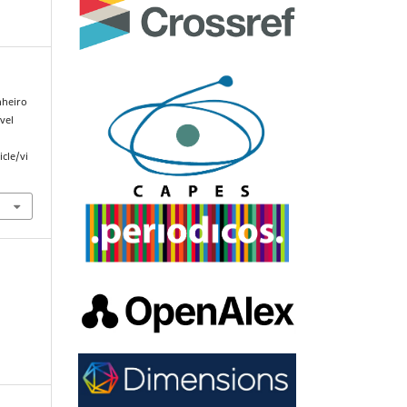
nheiro
ível
cle/vi