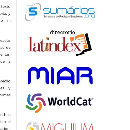
 texto
oría, y
do ni
esadas
dad de
entan
 de la
erecho
ales y
ormas
rechos
sta el
ación,