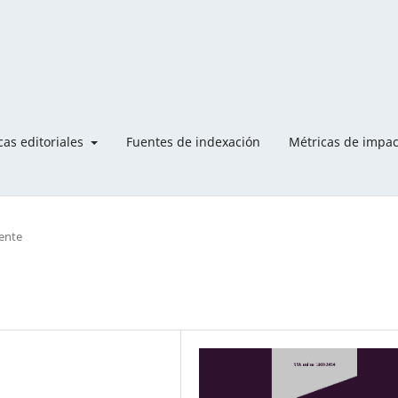
icas editoriales
Fuentes de indexación
Métricas de impa
ente