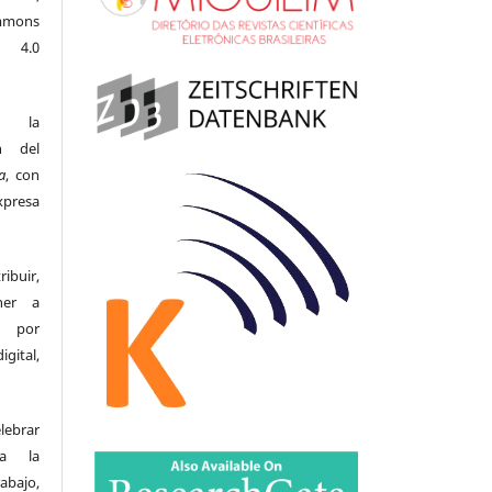
ommons
l 4.0
n la
n del
a
, con
xpresa
buir,
ner a
s por
gital,
ebrar
ra la
rabajo,