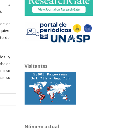
e la
a
.
 de los
quiere
ito del
ados y
abajos
Visitantes
roceso
iar su
Número actual