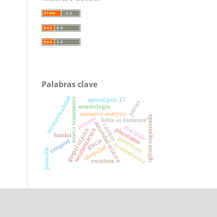
Palabras clave
intertextualidad
nuevo testamento
apocalipsis 17
pautas
soteriología
narrative analysis
iglesia organizada.
proceso
bible as literature
autoridad relativa
cambio
discípulo
pluralismo
gospel of john
secularización
hamlet
preterismo
gracia
ezequiel
hermenéutica
identidad
joinville
escritura