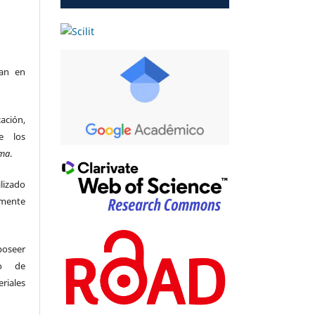
can en
ación,
e los
ma
.
lizado
amente
seer
so de
riales