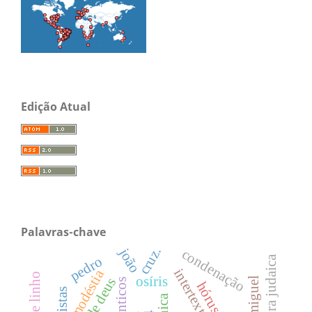
Edição Atual
Palavras-chave
cruz.
joão
condenação
literatura judaica
pedro
modéstia
osíris
hórus