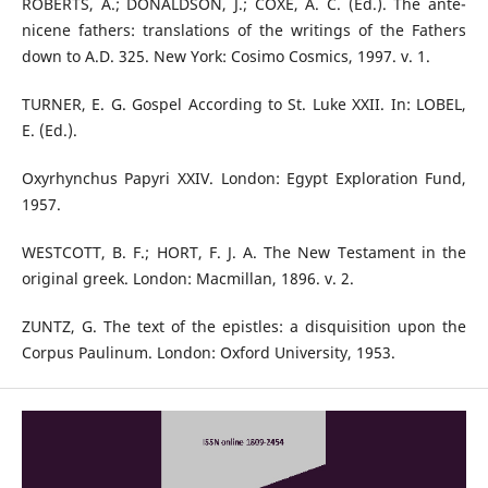
ROBERTS, A.; DONALDSON, J.; COXE, A. C. (Ed.). The ante-
nicene fathers: translations of the writings of the Fathers
down to A.D. 325. New York: Cosimo Cosmics, 1997. v. 1.
TURNER, E. G. Gospel According to St. Luke XXII. In: LOBEL,
E. (Ed.).
Oxyrhynchus Papyri XXIV. London: Egypt Exploration Fund,
1957.
WESTCOTT, B. F.; HORT, F. J. A. The New Testament in the
original greek. London: Macmillan, 1896. v. 2.
ZUNTZ, G. The text of the epistles: a disquisition upon the
Corpus Paulinum. London: Oxford University, 1953.