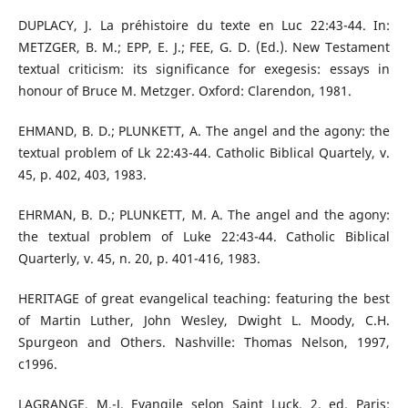
DUPLACY, J. La préhistoire du texte en Luc 22:43-44. In:
METZGER, B. M.; EPP, E. J.; FEE, G. D. (Ed.). New Testament
textual criticism: its significance for exegesis: essays in
honour of Bruce M. Metzger. Oxford: Clarendon, 1981.
EHMAND, B. D.; PLUNKETT, A. The angel and the agony: the
textual problem of Lk 22:43-44. Catholic Biblical Quartely, v.
45, p. 402, 403, 1983.
EHRMAN, B. D.; PLUNKETT, M. A. The angel and the agony:
the textual problem of Luke 22:43-44. Catholic Biblical
Quarterly, v. 45, n. 20, p. 401-416, 1983.
HERITAGE of great evangelical teaching: featuring the best
of Martin Luther, John Wesley, Dwight L. Moody, C.H.
Spurgeon and Others. Nashville: Thomas Nelson, 1997,
c1996.
LAGRANGE, M.-J. Evangile selon Saint Luck. 2. ed. Paris: