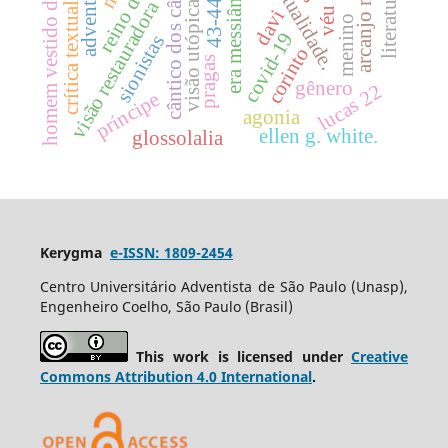
intertextualidade.
homem vestido de linho
reino de deus
arcanjo miguel
cântico dos cânticos
adventistas
era messiânica
visão restauradora
43-44
visão utópica
crítica textual
véu
davi
menino
covid-19
sionistas
corinto
pragas
gênero
lucas 22
príncipe
agonia
ellen g. white.
glossolalia
Kerygma
e-ISSN: 1809-2454
Centro Universitário Adventista de São Paulo (Unasp),
Engenheiro Coelho, São Paulo (Brasil)
This work is licensed under
Creative
Commons Attribution 4.0 International
.