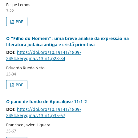
Felipe Lemos
7-22
PDF
O “Filho do Homem”: uma breve análise da expressão na
literatura judaica antiga e cristã primitiva
DOI:
https://doi.org/10.19141/1809-
2454.kerygma.v13.n1.p23-34
Eduardo Rueda Neto
23-34
PDF
O pano de fundo de Apocalipse 11:1-2
DOI:
https://doi.org/10.19141/1809-
2454.kerygma.v13.n1.p35-67
Francisco Javier Higuera
35-67