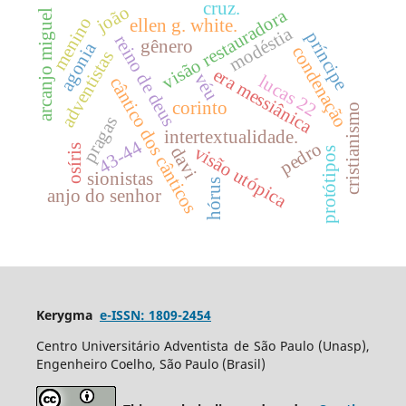
cruz.
joão
visão restauradora
arcanjo miguel
menino
ellen g. white.
modéstia
príncipe
reino de deus
gênero
agonia
condenação
adventistas
era messiânica
véu
lucas 22
cântico dos cânticos
corinto
cristianismo
pragas
intertextualidade.
43-44
pedro
visão utópica
osíris
davi
protótipos
sionistas
hórus
anjo do senhor
Kerygma
e-ISSN: 1809-2454
Centro Universitário Adventista de São Paulo (Unasp),
Engenheiro Coelho, São Paulo (Brasil)