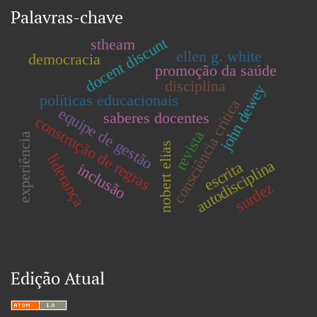
Palavras-chave
docent discunt
stheam
ellen g. white
democracia
promoção da saúde
disciplina
john dewey
políticas educacionais
consciência crítica
equipe de gestão
saberes docentes
construção de regras
revista
experiência
nobert elias
liderança
autodisciplina
escrita
inclusão
surdez
Edição Atual