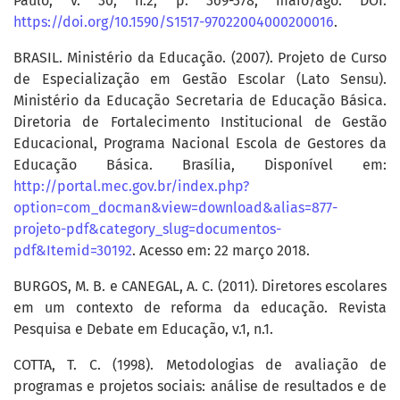
Paulo, v. 30, n.2, p. 369-378, maio/ago. DOI:
https://doi.org/10.1590/S1517-97022004000200016
.
BRASIL. Ministério da Educação. (2007). Projeto de Curso
de Especialização em Gestão Escolar (Lato Sensu).
Ministério da Educação Secretaria de Educação Básica.
Diretoria de Fortalecimento Institucional de Gestão
Educacional, Programa Nacional Escola de Gestores da
Educação Básica. Brasília, Disponível em:
http://portal.mec.gov.br/index.php?
option=com_docman&view=download&alias=877-
projeto-pdf&category_slug=documentos-
pdf&Itemid=30192
. Acesso em: 22 março 2018.
BURGOS, M. B. e CANEGAL, A. C. (2011). Diretores escolares
em um contexto de reforma da educação. Revista
Pesquisa e Debate em Educação, v.1, n.1.
COTTA, T. C. (1998). Metodologias de avaliação de
programas e projetos sociais: análise de resultados e de