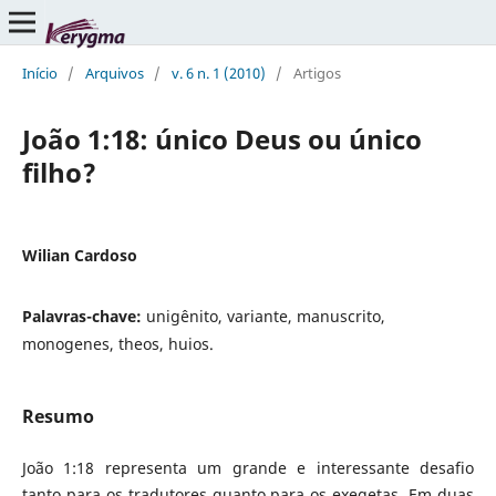
Início
/
Arquivos
/
v. 6 n. 1 (2010)
/
Artigos
João 1:18: único Deus ou único
filho?
Wilian Cardoso
Palavras-chave:
unigênito, variante, manuscrito,
monogenes, theos, huios.
Resumo
João 1:18 representa um grande e interessante desafio
tanto para os tradutores quanto para os exegetas. Em duas