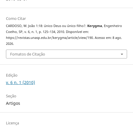
Como Citar
CARDOSO, W. João 1:18: único Deus ou único filho?.
Kerygma
, Engenheiro
Coelho, SP, v. 6, n. 1, p. 125–134, 2010. Disponível em:
https://revistas.unasp.edu.br/kerygma/article/view/190. Acesso em: 8 ago.
2026.
Fomatos de Citação
Edição
v. 6 n. 1 (2010)
Seção
Artigos
Licença