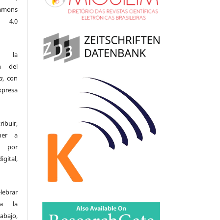
ommons
l 4.0
n la
n del
a
, con
xpresa
buir,
ner a
s por
gital,
ebrar
ra la
rabajo,