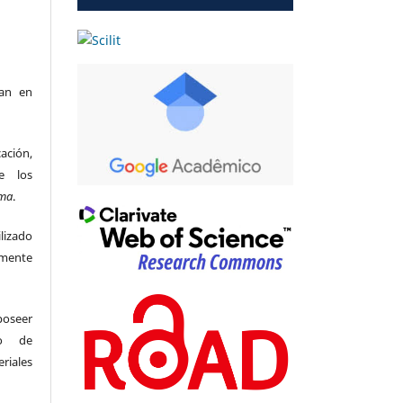
can en
ación,
e los
ma
.
lizado
amente
seer
so de
riales