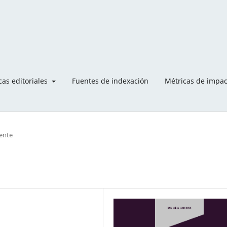
icas editoriales
Fuentes de indexación
Métricas de impa
ente