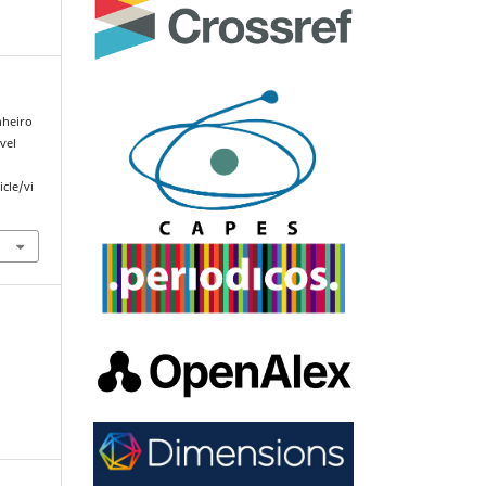
nheiro
ível
cle/vi