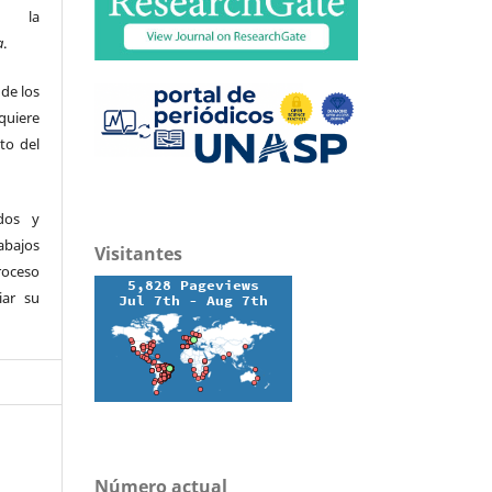
e la
a
.
 de los
quiere
ito del
ados y
abajos
Visitantes
roceso
iar su
Número actual