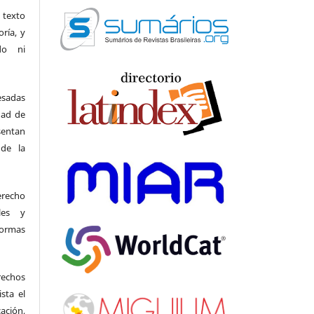
 texto
oría, y
do ni
esadas
dad de
entan
 de la
erecho
ales y
ormas
rechos
sta el
ación,