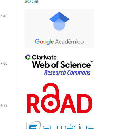
23-45
47-60
61-79