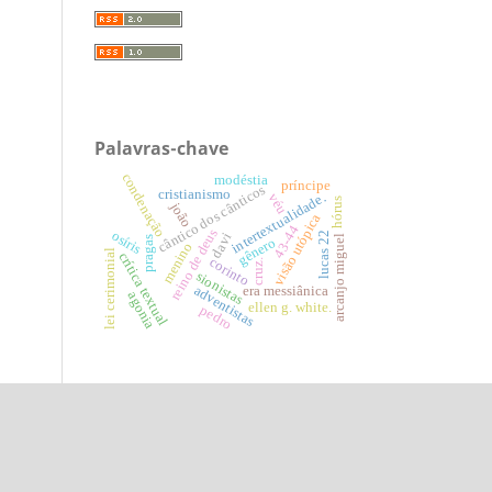
Palavras-chave
condenação
modéstia
príncipe
cântico dos cânticos
cristianismo
intertextualidade.
véu
hórus
joão
visão utópica
43-44
reino de deus
osíris
lucas 22
davi
arcanjo miguel
pragas
gênero
menino
lei cerimonial
crítica textual
corinto
cruz.
sionistas
adventistas
era messiânica
agonia
ellen g. white.
pedro