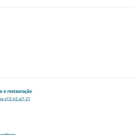
o e restauração
ma.v13.n2.p7-21
pectivas