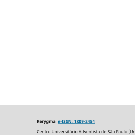
Kerygma
e-ISSN: 1809-2454
Centro Universitário Adventista de São Paulo (Un