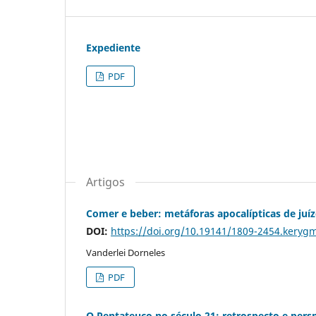
Expediente
PDF
Artigos
Comer e beber: metáforas apocalípticas de juíz
DOI:
https://doi.org/10.19141/1809-2454.keryg
Vanderlei Dorneles
PDF
O Pentateuco no século 21: retrospecto e pers