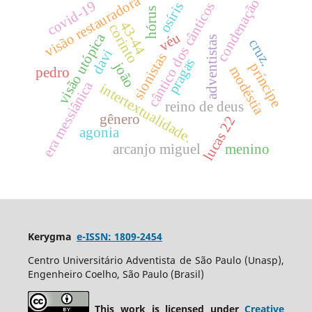
visão restauradora
condenação
covid-19
cântico dos cânticos
osíris
hórus
43-44
corinto
véu
visão utópica
adventistas
cruz.
davi
sionistas
pragas
joão
príncipe
modéstia
pedro
era messiânica
intertextualidade.
reino de deus
gênero
lucas 22
agonia
arcanjo miguel
menino
Kerygma
e-ISSN: 1809-2454
Centro Universitário Adventista de São Paulo (Unasp),
Engenheiro Coelho, São Paulo (Brasil)
This work is licensed under
Creative