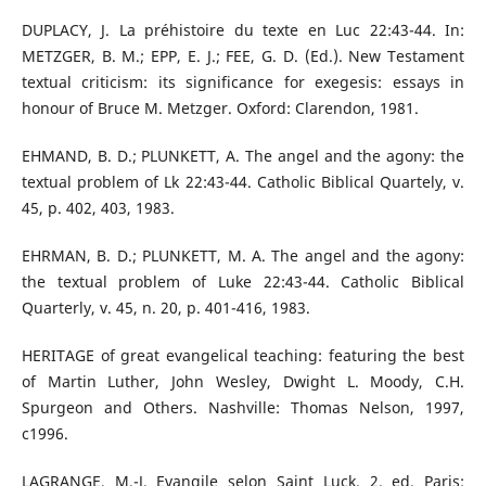
DUPLACY, J. La préhistoire du texte en Luc 22:43-44. In:
METZGER, B. M.; EPP, E. J.; FEE, G. D. (Ed.). New Testament
textual criticism: its significance for exegesis: essays in
honour of Bruce M. Metzger. Oxford: Clarendon, 1981.
EHMAND, B. D.; PLUNKETT, A. The angel and the agony: the
textual problem of Lk 22:43-44. Catholic Biblical Quartely, v.
45, p. 402, 403, 1983.
EHRMAN, B. D.; PLUNKETT, M. A. The angel and the agony:
the textual problem of Luke 22:43-44. Catholic Biblical
Quarterly, v. 45, n. 20, p. 401-416, 1983.
HERITAGE of great evangelical teaching: featuring the best
of Martin Luther, John Wesley, Dwight L. Moody, C.H.
Spurgeon and Others. Nashville: Thomas Nelson, 1997,
c1996.
LAGRANGE, M.-J. Evangile selon Saint Luck. 2. ed. Paris: