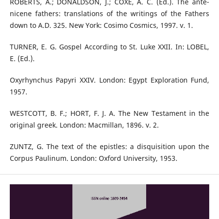
ROBERTS, A.; DONALDSON, J.; COXE, A. C. (Ed.). The ante-
nicene fathers: translations of the writings of the Fathers
down to A.D. 325. New York: Cosimo Cosmics, 1997. v. 1.
TURNER, E. G. Gospel According to St. Luke XXII. In: LOBEL,
E. (Ed.).
Oxyrhynchus Papyri XXIV. London: Egypt Exploration Fund,
1957.
WESTCOTT, B. F.; HORT, F. J. A. The New Testament in the
original greek. London: Macmillan, 1896. v. 2.
ZUNTZ, G. The text of the epistles: a disquisition upon the
Corpus Paulinum. London: Oxford University, 1953.