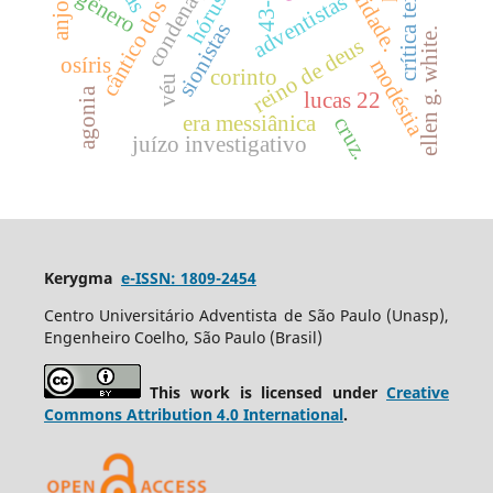
cântico dos cânticos
crítica textual
condenação
43-44
gênero
adventistas
hórus
sionistas
ellen g. white.
reino de deus
osíris
modéstia
corinto
véu
agonia
lucas 22
era messiânica
cruz.
juízo investigativo
Kerygma
e-ISSN: 1809-2454
Centro Universitário Adventista de São Paulo (Unasp),
Engenheiro Coelho, São Paulo (Brasil)
This work is licensed under
Creative
Commons Attribution 4.0 International
.