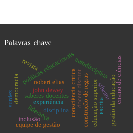
Palavras-chave
políticas educacionais
autodisciplina
ensino de ciências
revista
consciência crítica
docent discunt
construção de regras
democracia
gestão da educação
nobert elias
educação superior
stheam
john dewey
surdez
saberes docentes
escrita
experiência
liderança
disciplina
inclusão
equipe de gestão