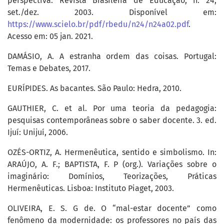
perspectiva. Revista Brasileira de Educação, n. 24,
set./dez. 2003. Disponível em:
https://www.scielo.br/pdf/rbedu/n24/n24a02.pdf
.
Acesso em: 05 jan. 2021.
DAMÁSIO, A. A estranha ordem das coisas. Portugal:
Temas e Debates, 2017.
EURÍPIDES. As bacantes. São Paulo: Hedra, 2010.
GAUTHIER, C. et al. Por uma teoria da pedagogia:
pesquisas contemporâneas sobre o saber docente. 3. ed.
Ijuí: Unijuí, 2006.
OZÉS-ORTIZ, A. Hermenêutica, sentido e simbolismo. In:
ARAÚJO, A. F.; BAPTISTA, F. P (org.). Variações sobre o
imaginário: Domínios, Teorizações, Práticas
Hermenêuticas. Lisboa: Instituto Piaget, 2003.
OLIVEIRA, E. S. G de. O “mal-estar docente” como
fenômeno da modernidade: os professores no país das