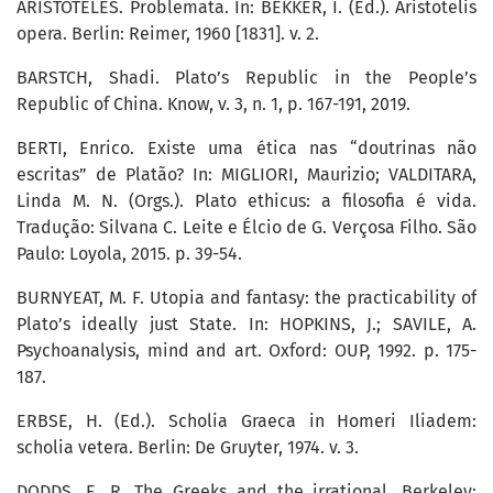
ARISTOTELES. Problemata. In: BEKKER, I. (Ed.). Aristotelis
opera. Berlin: Reimer, 1960 [1831]. v. 2.
BARSTCH, Shadi. Plato’s Republic in the People’s
Republic of China. Know, v. 3, n. 1, p. 167-191, 2019.
BERTI, Enrico. Existe uma ética nas “doutrinas não
escritas” de Platão? In: MIGLIORI, Maurizio; VALDITARA,
Linda M. N. (Orgs.). Plato ethicus: a filosofia é vida.
Tradução: Silvana C. Leite e Élcio de G. Verçosa Filho. São
Paulo: Loyola, 2015. p. 39-54.
BURNYEAT, M. F. Utopia and fantasy: the practicability of
Plato’s ideally just State. In: HOPKINS, J.; SAVILE, A.
Psychoanalysis, mind and art. Oxford: OUP, 1992. p. 175-
187.
ERBSE, H. (Ed.). Scholia Graeca in Homeri Iliadem:
scholia vetera. Berlin: De Gruyter, 1974. v. 3.
DODDS, E. R. The Greeks and the irrational. Berkeley: