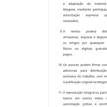
e adaptação do material
Kerygma
, mediante participa
autorização expressa q
necessário.
A revista poderá distri
armazenar, arquivar e disponib
os artigos por quaisquer 
físicos ou digitais, gratui
pagos.
Os autores podem firmar con
adicionais para distribuiç
exclusiva do trabalho, com 
à publicação original na
Keryg
A reprodução integral ou parci
textos em outros meios r
autorização prévia e escr