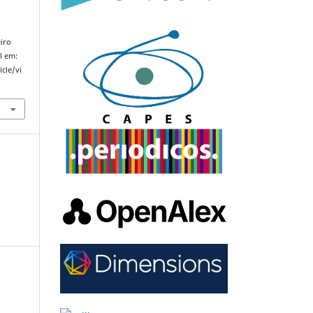
iro
el em:
cle/vi