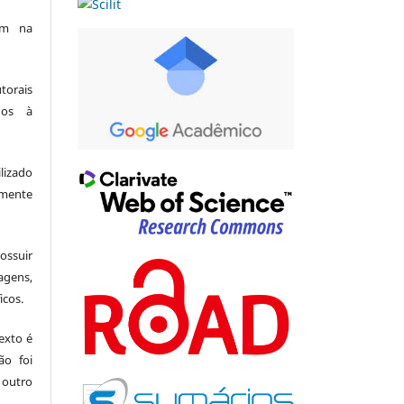
am na
utorais
dos à
lizado
amente
suir
agens,
icos.
exto é
ão foi
 outro