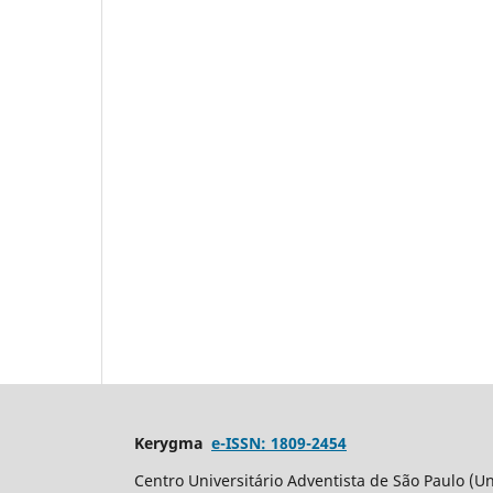
Kerygma
e-ISSN: 1809-2454
Centro Universitário Adventista de São Paulo (Un