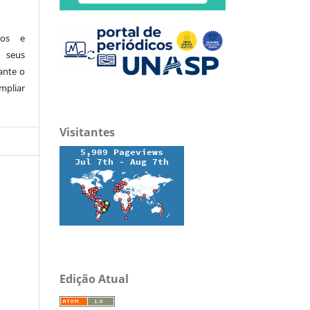
dos e
 seus
ante o
mpliar
Visitantes
Edição Atual