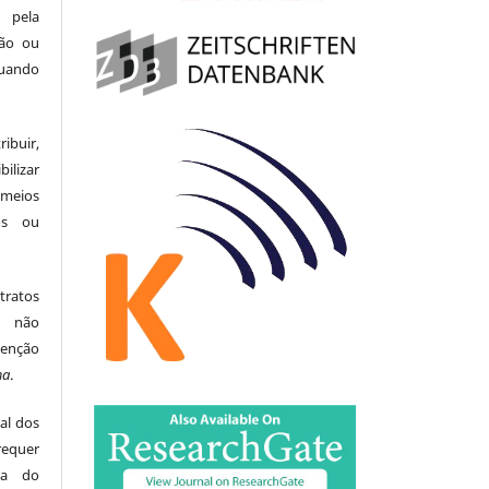
 pela
ção ou
uando
buir,
ilizar
meios
tos ou
tratos
ão não
menção
ma
.
al dos
equer
ita do