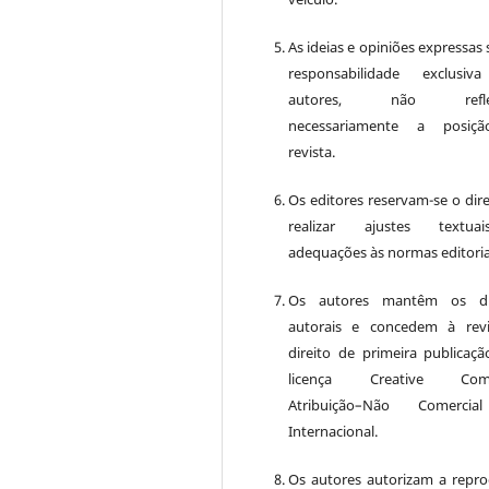
As ideias e opiniões expressas
responsabilidade exclusiv
autores, não reflet
necessariamente a posiç
revista.
Os editores reservam-se o dire
realizar ajustes textu
adequações às normas editoria
Os autores mantêm os dir
autorais e concedem à rev
direito de primeira publicaçã
licença Creative Com
Atribuição–Não Comercia
Internacional.
Os autores autorizam a repr