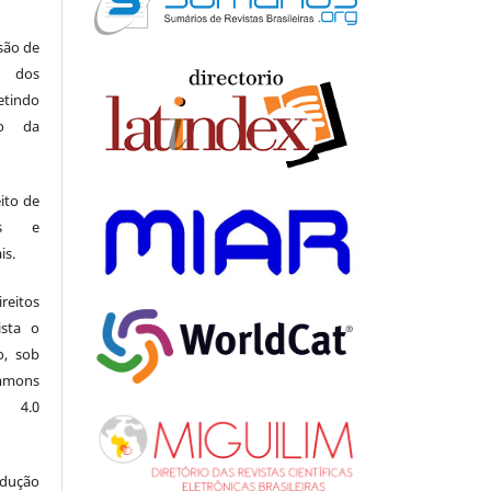
 são de
a dos
indo
ão da
ito de
ais e
is.
eitos
ista o
o, sob
mons
l 4.0
odução