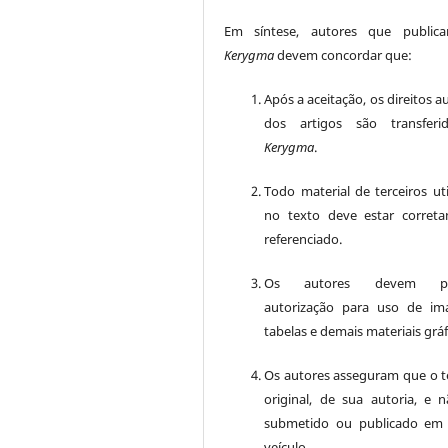
Em síntese, autores que public
Kerygma
devem concordar que:
Após a aceitação, os direitos a
dos artigos são transferi
Kerygma
.
Todo material de terceiros uti
no texto deve estar corret
referenciado.
Os autores devem pos
autorização para uso de im
tabelas e demais materiais gráf
Os autores asseguram que o t
original, de sua autoria, e n
submetido ou publicado em
veículo.