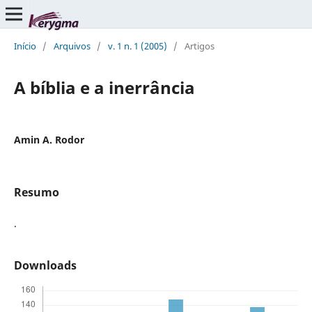
Início
/
Arquivos
/
v. 1 n. 1 (2005)
/
Artigos
A bíblia e a inerrância
Amin A. Rodor
Resumo
.
Downloads