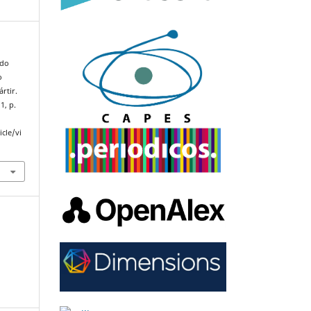
 do
o
rtir.
1, p.
cle/vi