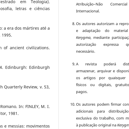
Mestrado em Teologia).
Atribuição–Não Comercia
sofia, letras e ciências
Internacional.
Os autores autorizam a repr
o: a era dos mártires até a
e adaptação do material
, 1995.
Kerygma
, mediante participa
autorização expressa q
f ancient civilizations.
necessário.
A revista poderá distri
4. Edinburgh: Edinburgh
armazenar, arquivar e disponib
os artigos por quaisquer 
físicos ou digitais, gratui
 Quarterly Review, v. 53,
pagos.
Os autores podem firmar con
 Romano. In: FINLEY, M. I.
adicionais para distribuiç
tor, 1981.
exclusiva do trabalho, com 
à publicação original na
Keryg
tas e messias: movimentos