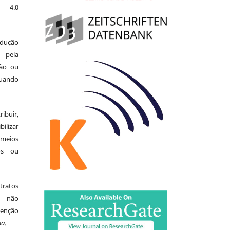
l 4.0
odução
 pela
ção ou
uando
buir,
ilizar
meios
tos ou
tratos
ão não
menção
ma
.