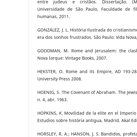
entre judeus e cristãos. Dissertação. (
Universidade de São Paulo, Faculdade de filo
humanas, 2011.
GONZÁLEZ, J. L. História ilustrada do cristianism
era dos sonhos frustrados. São Paulo: Vida Nova
GOODMAN, M. Rome and Jerusalem: the clash o
Nova Iorque: Vintage Books, 2007.
HEKSTER, O. Rome and its Empire, AD 193-28
University Press 2008.
HOENIG, S. The Covenant of Abraham. The Jewish
n. 4, abr. 1963.
HOPKINS, K. Movilidad de la elite en el Imperio
Estudios sobre história antigua. Madrid. Akal Edi
HORSLEY, R. A.; HANSON, J. S. Bandidos, profe