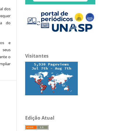
al dos
equer
ita do
dos e
 seus
Visitantes
ante o
mpliar
Edição Atual