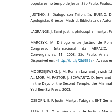
populares no tempo de Jesus. São Paulo: Paulus,
JUSTINO, S. Dialogo con Trifon. In: BUENO, D.
Apologistas Griecos. Madrid: Biblioteca de Autor
LAGRANGE, J. Saint justin: philosophe, martyr. Par
MARCZYK, M. Diálogo entre Justino de Roma
Congresso Internacional da ABRALIC: Tes
Convergências, 11., 2008, São Paulo. Anais
Disponível em: <
http://bit.ly/2ld9B9a
>. Acesso e
MODRZEJEWSKI, J. M. Roman Law and Jewish Id
A.; MOR, M; PASTOR, J. SCHWARTZ, D. Jews and 
in the Days of the Second Temple, the Mishna
Yad Ben-Zvi Press, 2003.
OSBORN, E. F. Justin Martyr. Tubigen: BHT Gerha
PERA, J. S. O anti-judaísmo de Justino Márti