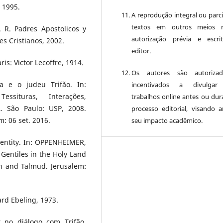
 1995.
A reprodução integral ou parci
textos em outros meios r
 R. Padres Apostolicos y
autorização prévia e escr
es Cristianos, 2002.
editor.
is: Victor Lecoffre, 1914.
Os autores são autoriza
 e o judeu Trifão. In:
incentivados a divulgar
situras, Interações,
trabalhos online antes ou dur
 … São Paulo: USP, 2008.
processo editorial, visando a
m: 06 set. 2016.
seu impacto acadêmico.
entity. In: OPPENHEIMER,
Gentiles in the Holy Land
h and Talmud. Jerusalem:
rd Ebeling, 1973.
r no diálogo com Trifão.