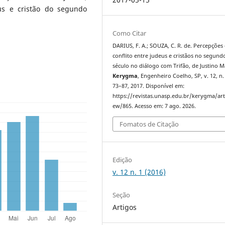
us e cristão do segundo
Como Citar
DARIUS, F. A.; SOUZA, C. R. de. Percepções
conflito entre judeus e cristãos no segund
século no diálogo com Trifão, de Justino Má
Kerygma
, Engenheiro Coelho, SP, v. 12, n. 
73–87, 2017. Disponível em:
https://revistas.unasp.edu.br/kerygma/arti
ew/865. Acesso em: 7 ago. 2026.
Fomatos de Citação
Edição
v. 12 n. 1 (2016)
Seção
Artigos