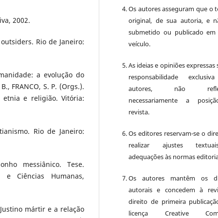
Os autores asseguram que o t
iva, 2002.
original, de sua autoria, e n
submetido ou publicado em
outsiders. Rio de Janeiro:
veículo.
As ideias e opiniões expressas
manidade: a evolução do
responsabilidade exclusiv
 B., FRANCO, S. P. (Orgs.).
autores, não reflet
tnia e religião. Vitória:
necessariamente a posiç
revista.
ianismo. Rio de Janeiro:
Os editores reservam-se o dire
realizar ajustes textu
adequações às normas editoria
onho messiânico. Tese.
as e Ciências Humanas,
Os autores mantêm os dir
autorais e concedem à rev
direito de primeira publicaçã
ustino mártir e a relação
licença Creative Com