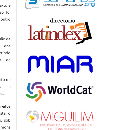
exto é
ão foi
 outro
 são de
a dos
indo
ão da
ito de
ais e
is.
eitos
ista o
o, sob
mons