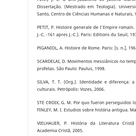
Dissertação. (Mestrado em Teologia). Universi
Santo, Centro de Ciências Humanas e Naturais, V
PETIT, P. Histoire generale de I'Empire romain.
J.-C. -161 apres J.-C.). Paris: Editions du Seuil, 19
PIGANIOL, A. Histoire de Rome. Paris: [s. n.], 196
SCARDELAI, D. Movimentos messiânicos no tempo
profetas. São Paulo: Paulus, 1998.
SILVA, T. T. (Org.). Identidade e diferença: 
culturais. Petrópolis: Vozes, 2006.
STE CROIX, G. M. Por quo fueron perseguidos los
FINLEY, M. I. Estudios sobre história antigua. Ma
VIELHAUER, P. História da Literatura Cristã
Academia Cristã, 2005.