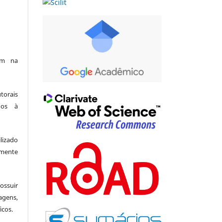
am na
utorais
dos à
lizado
amente
suir
agens,
icos.