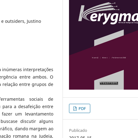
 e outsiders, Justino
da inúmeras interpretações
vergência entre ambos. O
a relação entre grupos de
rramentas sociais de
 para a desafeição entre
PDF
e fazer um levantamento
buscase discutir alguns
ográfico, dando margem ao
Publicado
inação romana na Judeia,
2017-05-15