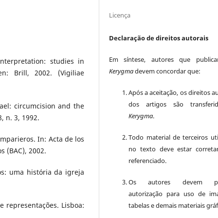
Licença
Declaração de direitos autorais
Em síntese, autores que public
nterpretation: studies in
Kerygma
devem concordar que:
: Brill, 2002. (Vigiliae
Após a aceitação, os direitos a
dos artigos são transferi
ael: circumcision and the
Kerygma
.
8, n. 3, 1992.
Todo material de terceiros uti
mparieros. In: Acta de los
no texto deve estar corret
os (BAC), 2002.
referenciado.
s: uma história da igreja
Os autores devem pos
autorização para uso de im
 e representações. Lisboa:
tabelas e demais materiais gráf