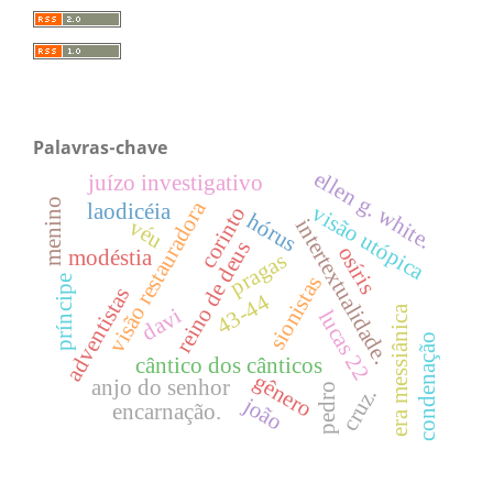
Palavras-chave
ellen g. white.
juízo investigativo
menino
visão restauradora
laodicéia
visão utópica
corinto
hórus
intertextualidade.
véu
reino de deus
osíris
modéstia
pragas
sionistas
príncipe
adventistas
43-44
era messiânica
davi
lucas 22
condenação
cântico dos cânticos
gênero
anjo do senhor
pedro
cruz.
joão
encarnação.