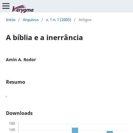
Início
/
Arquivos
/
v. 1 n. 1 (2005)
/
Artigos
A bíblia e a inerrância
Amin A. Rodor
Resumo
.
Downloads