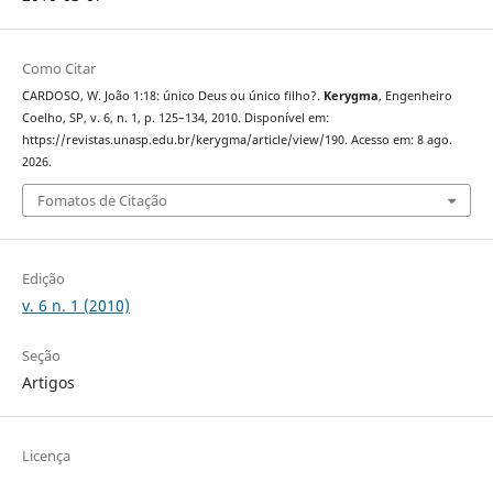
Como Citar
CARDOSO, W. João 1:18: único Deus ou único filho?.
Kerygma
, Engenheiro
Coelho, SP, v. 6, n. 1, p. 125–134, 2010. Disponível em:
https://revistas.unasp.edu.br/kerygma/article/view/190. Acesso em: 8 ago.
2026.
Fomatos de Citação
Edição
v. 6 n. 1 (2010)
Seção
Artigos
Licença