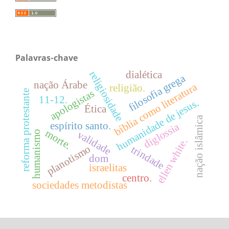
Palavras-chave
dialética
religiosidade
filosofia grega
nação Árabe
bíblia como literatura
religião.
apologistas
reforma protestante
11-12.
humanidade de jesus.
Ética
nação islâmica
espírito santo.
diglossia
morte.
validade
humanismo
ellen white.
planotismo
trindade
dom
israelitas
centro.
sociedades metodistas