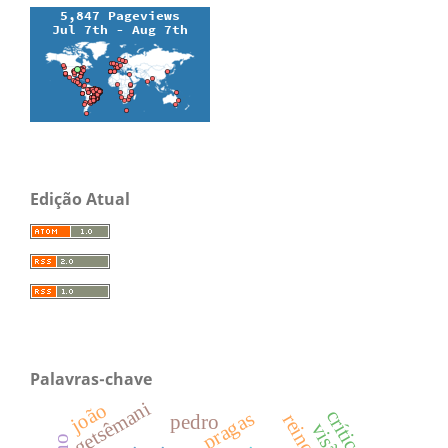
Edição Atual
Palavras-chave
getsêmani
joão
pragas
pedro