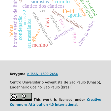
crítica textual
reino de deus
visão utópica
homem vestido de linho
sionistas
corinto
cântico dos cânticos
véu
intertextualidade.
43-44
lucas 22
visão restauradora
agonia
modéstia
condenação
cruz.
davi
era messiânica
ellen g. white.
hórus
adventistas
gênero
osíris
menino
Kerygma
e-ISSN: 1809-2454
Centro Universitário Adventista de São Paulo (Unasp),
Engenheiro Coelho, São Paulo (Brasil)
This work is licensed under
Creative
Commons Attribution 4.0 International
.