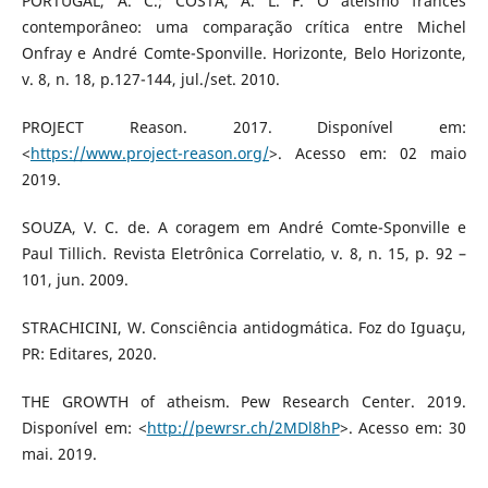
PORTUGAL, A. C.; COSTA, A. L. F. O ateísmo francês
contemporâneo: uma comparação crítica entre Michel
Onfray e André Comte-Sponville. Horizonte, Belo Horizonte,
v. 8, n. 18, p.127-144, jul./set. 2010.
PROJECT Reason. 2017. Disponível em:
<
https://www.project-reason.org/
>. Acesso em: 02 maio
2019.
SOUZA, V. C. de. A coragem em André Comte-Sponville e
Paul Tillich. Revista Eletrônica Correlatio, v. 8, n. 15, p. 92 –
101, jun. 2009.
STRACHICINI, W. Consciência antidogmática. Foz do Iguaçu,
PR: Editares, 2020.
THE GROWTH of atheism. Pew Research Center. 2019.
Disponível em: <
http://pewrsr.ch/2MDl8hP
>. Acesso em: 30
mai. 2019.