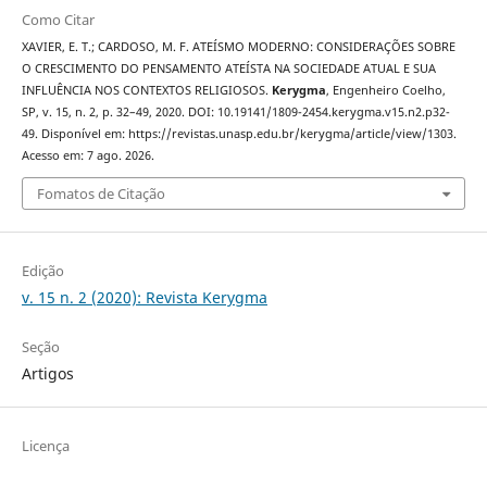
Como Citar
XAVIER, E. T.; CARDOSO, M. F. ATEÍSMO MODERNO: CONSIDERAÇÕES SOBRE
O CRESCIMENTO DO PENSAMENTO ATEÍSTA NA SOCIEDADE ATUAL E SUA
INFLUÊNCIA NOS CONTEXTOS RELIGIOSOS.
Kerygma
, Engenheiro Coelho,
SP, v. 15, n. 2, p. 32–49, 2020. DOI: 10.19141/1809-2454.kerygma.v15.n2.p32-
49. Disponível em: https://revistas.unasp.edu.br/kerygma/article/view/1303.
Acesso em: 7 ago. 2026.
Fomatos de Citação
Edição
v. 15 n. 2 (2020): Revista Kerygma
Seção
Artigos
Licença