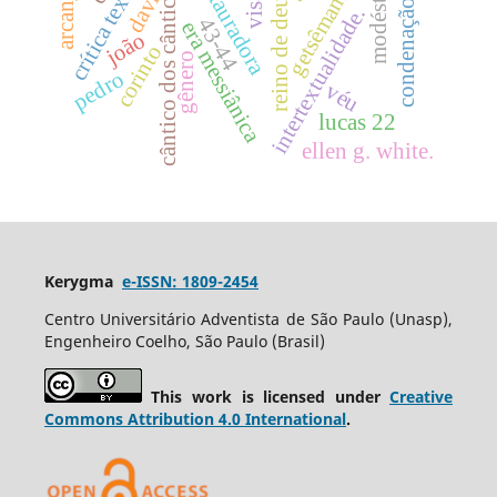
crítica textual
cântico dos cânticos
modéstia
getsêmani
reino de deus
davi
condenação
intertextualidade.
43-44
era messiânica
joão
corinto
gênero
pedro
véu
lucas 22
ellen g. white.
Kerygma
e-ISSN: 1809-2454
Centro Universitário Adventista de São Paulo (Unasp),
Engenheiro Coelho, São Paulo (Brasil)
This work is licensed under
Creative
Commons Attribution 4.0 International
.