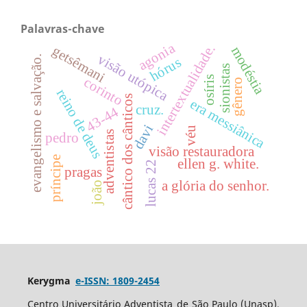
Palavras-chave
agonia
intertextualidade.
getsêmani
modéstia
visão utópica
evangelismo e salvação.
hórus
sionistas
osíris
corinto
gênero
reino de deus
cântico dos cânticos
era messiânica
cruz.
43-44
davi
véu
adventistas
pedro
visão restauradora
príncipe
ellen g. white.
lucas 22
pragas
a glória do senhor.
joão
Kerygma
e-ISSN: 1809-2454
Centro Universitário Adventista de São Paulo (Unasp),