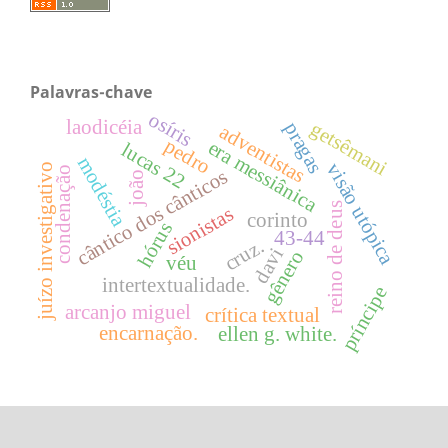
Palavras-chave
osíris
laodicéia
getsêmani
pragas
adventistas
pedro
era messiânica
lucas 22
modéstia
visão utópica
juízo investigativo
condenação
cântico dos cânticos
joão
reino de deus
sionistas
corinto
hórus
43-44
cruz.
davi
gênero
véu
intertextualidade.
príncipe
arcanjo miguel
crítica textual
encarnação.
ellen g. white.