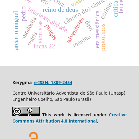
cântico dos cânticos
cruz.
corinto
intertextualidade.
pedro
reino de deus
era messiânica
arcanjo miguel
modéstia
adventistas
davi
sionistas
pragas
protótipos
osíris
menino
lucas 22
Kerygma
e-ISSN: 1809-2454
Centro Universitário Adventista de São Paulo (Unasp),
Engenheiro Coelho, São Paulo (Brasil)
This work is licensed under
Creative
Commons Attribution 4.0 International
.