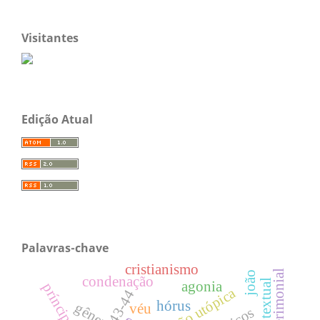
Visitantes
Edição Atual
Palavras-chave
cristianismo
lei cerimonial
joão
condenação
crítica textual
agonia
príncipe
visão utópica
43-44
hórus
gênero
véu