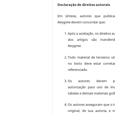
Declaração de direitos autorais
Em síntese, autores que public
Kerygma
devem concordar que:
Após a aceitação, os direitos a
dos artigos são transferi
Kerygma
.
Todo material de terceiros uti
no texto deve estar corret
referenciado.
Os autores devem pos
autorização para uso de im
tabelas e demais materiais gráf
Os autores asseguram que o t
original, de sua autoria, e n