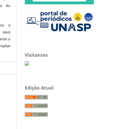
ita do
dos e
 seus
ante o
mpliar
Visitantes
Edição Atual