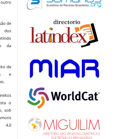
 outro
 são de
a dos
indo
ão da
ito de
ais e
is.
eitos
ista o
o, sob
mons
l 4.0