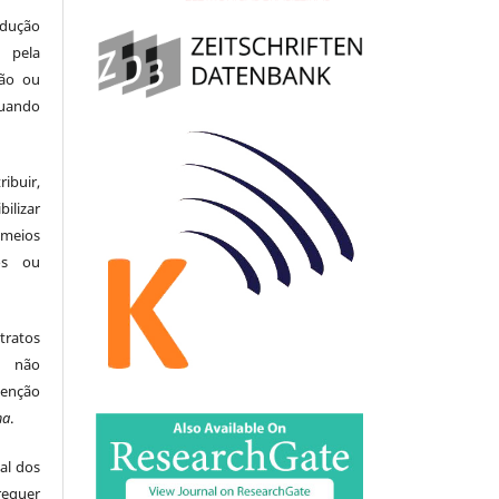
odução
 pela
ção ou
uando
buir,
ilizar
meios
tos ou
tratos
ão não
menção
ma
.
al dos
equer