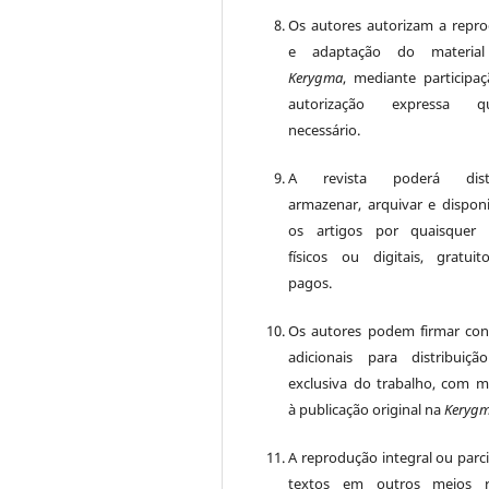
Os autores autorizam a repr
e adaptação do material
Kerygma
, mediante participa
autorização expressa q
necessário.
A revista poderá distri
armazenar, arquivar e disponib
os artigos por quaisquer 
físicos ou digitais, gratui
pagos.
Os autores podem firmar con
adicionais para distribuiç
exclusiva do trabalho, com 
à publicação original na
Keryg
A reprodução integral ou parci
textos em outros meios r