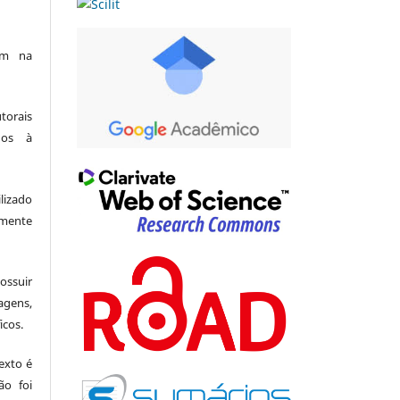
am na
utorais
dos à
lizado
amente
suir
agens,
icos.
exto é
ão foi