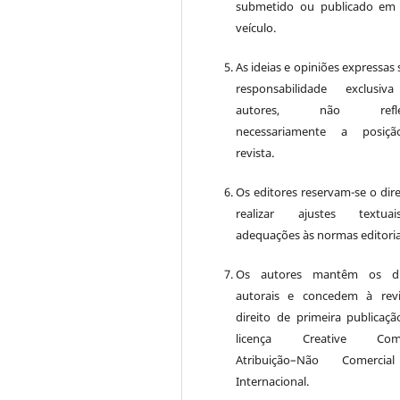
submetido ou publicado em
veículo.
As ideias e opiniões expressas
responsabilidade exclusiv
autores, não reflet
necessariamente a posiç
revista.
Os editores reservam-se o dire
realizar ajustes textu
adequações às normas editoria
Os autores mantêm os dir
autorais e concedem à rev
direito de primeira publicaçã
licença Creative Com
Atribuição–Não Comercia
Internacional.