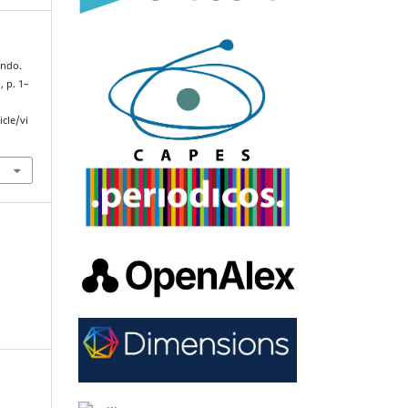
undo.
, p. 1–
cle/vi