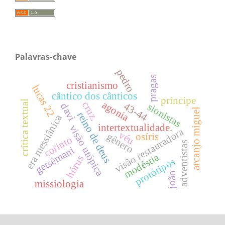
Palavras-chave
pedro
pragas
cristianismo
lucas 22
cântico dos cânticos
príncipe
crítica textual
agonia
cruz.
43-44
davi
sionistas
arcanjo miguel
reino de deus
era messiânica
intertextualidade.
visão utópica
visão restauradora
véu
gênero
osíris
corinto
adventistas
getsêmani
modéstia
hórus
protótipos
joão
missiologia