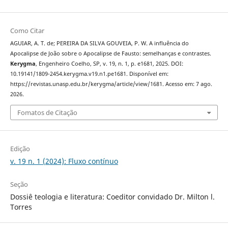
Como Citar
AGUIAR, A. T. de; PEREIRA DA SILVA GOUVEIA, P. W. A influência do
Apocalipse de João sobre o Apocalipse de Fausto: semelhanças e contrastes.
Kerygma
, Engenheiro Coelho, SP, v. 19, n. 1, p. e1681, 2025. DOI:
10.19141/1809-2454.kerygma.v19.n1.pe1681. Disponível em:
https://revistas.unasp.edu.br/kerygma/article/view/1681. Acesso em: 7 ago.
2026.
Fomatos de Citação
Edição
v. 19 n. 1 (2024): Fluxo contínuo
Seção
Dossiê teologia e literatura: Coeditor convidado Dr. Milton l.
Torres