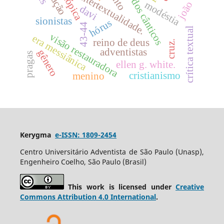
cântico dos cânticos
intertextualidade.
modéstia
joão
davi
sionistas
hórus
43-44
crítica textual
visão restauradora
era messiânica
reino de deus
cruz.
adventistas
gênero
pragas
ellen g. white.
cristianismo
menino
Kerygma
e-ISSN: 1809-2454
Centro Universitário Adventista de São Paulo (Unasp),
Engenheiro Coelho, São Paulo (Brasil)
This work is licensed under
Creative
Commons Attribution 4.0 International
.