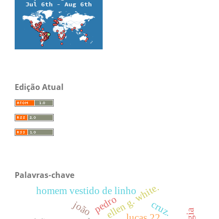
Edição Atual
Palavras-chave
ellen g. white.
homem vestido de linho
pedro
cruz.
joão
lucas 22