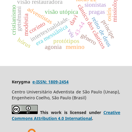
missiologia
visão restauradora
sionistas
cântico dos cânticos
cristianismo
adventistas
getsêmani
osíris
visão utópica
pragas
modéstia
davi
intertextualidade.
reino de deus
príncipe
corinto
43-44
era messiânica
véu
gênero
hórus
protótipos
agonia
menino
Kerygma
e-ISSN: 1809-2454
Centro Universitário Adventista de São Paulo (Unasp),
Engenheiro Coelho, São Paulo (Brasil)
This work is licensed under
Creative
Commons Attribution 4.0 International
.