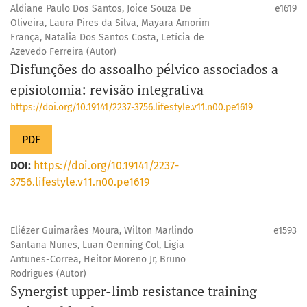
Aldiane Paulo Dos Santos, Joice Souza De
e1619
Oliveira, Laura Pires da Silva, Mayara Amorim
França, Natalia Dos Santos Costa, Letícia de
Azevedo Ferreira (Autor)
Disfunções do assoalho pélvico associados a
episiotomia: revisão integrativa
https://doi.org/10.19141/2237-3756.lifestyle.v11.n00.pe1619
PDF
DOI:
https://doi.org/10.19141/2237-
3756.lifestyle.v11.n00.pe1619
Eliézer Guimarães Moura, Wilton Marlindo
e1593
Santana Nunes, Luan Oenning Col, Ligia
Antunes-Correa, Heitor Moreno Jr, Bruno
Rodrigues (Autor)
Synergist upper-limb resistance training